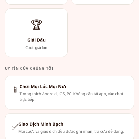
🏆
Giải Đấu
Cược giải lớn
UY TÍN CỦA CHÚNG TÔI
Chơi Mọi Lúc Mọi Nơi
📱
Tương thích Android, iOS, PC. Không cần tải app, vào chơi
trực tiếp.
Giao Dịch Minh Bạch
✅
Mọi cược và giao dịch đều được ghi nhận, tra cứu dễ dàng.