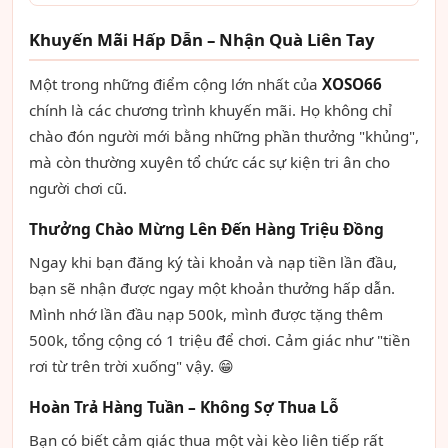
Khuyến Mãi Hấp Dẫn – Nhận Quà Liên Tay
Một trong những điểm cộng lớn nhất của
XOSO66
chính là các chương trình khuyến mãi. Họ không chỉ
chào đón người mới bằng những phần thưởng "khủng",
mà còn thường xuyên tổ chức các sự kiện tri ân cho
người chơi cũ.
Thưởng Chào Mừng Lên Đến Hàng Triệu Đồng
Ngay khi bạn đăng ký tài khoản và nạp tiền lần đầu,
bạn sẽ nhận được ngay một khoản thưởng hấp dẫn.
Mình nhớ lần đầu nạp 500k, mình được tặng thêm
500k, tổng cộng có 1 triệu để chơi. Cảm giác như "tiền
rơi từ trên trời xuống" vậy. 😁
Hoàn Trả Hàng Tuần – Không Sợ Thua Lỗ
Bạn có biết cảm giác thua một vài kèo liên tiếp rất