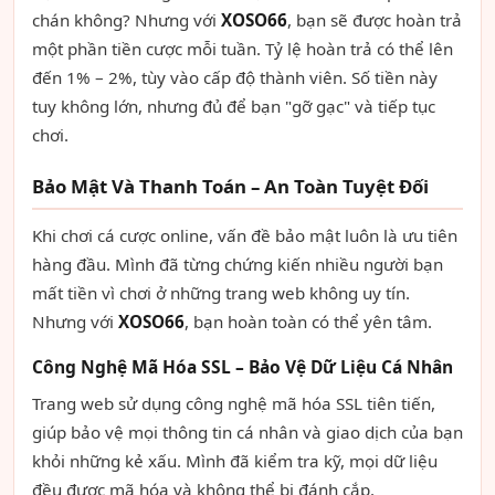
chán không? Nhưng với
XOSO66
, bạn sẽ được hoàn trả
một phần tiền cược mỗi tuần. Tỷ lệ hoàn trả có thể lên
đến 1% – 2%, tùy vào cấp độ thành viên. Số tiền này
tuy không lớn, nhưng đủ để bạn "gỡ gạc" và tiếp tục
chơi.
Bảo Mật Và Thanh Toán – An Toàn Tuyệt Đối
Khi chơi cá cược online, vấn đề bảo mật luôn là ưu tiên
hàng đầu. Mình đã từng chứng kiến nhiều người bạn
mất tiền vì chơi ở những trang web không uy tín.
Nhưng với
XOSO66
, bạn hoàn toàn có thể yên tâm.
Công Nghệ Mã Hóa SSL – Bảo Vệ Dữ Liệu Cá Nhân
Trang web sử dụng công nghệ mã hóa SSL tiên tiến,
giúp bảo vệ mọi thông tin cá nhân và giao dịch của bạn
khỏi những kẻ xấu. Mình đã kiểm tra kỹ, mọi dữ liệu
đều được mã hóa và không thể bị đánh cắp.