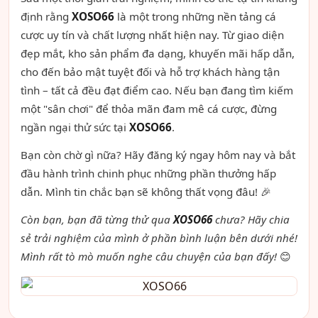
định rằng
XOSO66
là một trong những nền tảng cá
cược uy tín và chất lượng nhất hiện nay. Từ giao diện
đẹp mắt, kho sản phẩm đa dạng, khuyến mãi hấp dẫn,
cho đến bảo mật tuyệt đối và hỗ trợ khách hàng tận
tình – tất cả đều đạt điểm cao. Nếu bạn đang tìm kiếm
một "sân chơi" để thỏa mãn đam mê cá cược, đừng
ngần ngại thử sức tại
XOSO66
.
Bạn còn chờ gì nữa? Hãy đăng ký ngay hôm nay và bắt
đầu hành trình chinh phục những phần thưởng hấp
dẫn. Mình tin chắc bạn sẽ không thất vọng đâu! 🎉
Còn bạn, bạn đã từng thử qua
XOSO66
chưa? Hãy chia
sẻ trải nghiệm của mình ở phần bình luận bên dưới nhé!
Mình rất tò mò muốn nghe câu chuyện của bạn đấy!
😊