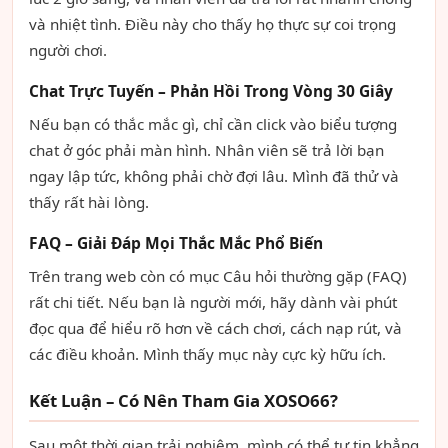
và nhiệt tình. Điều này cho thấy họ thực sự coi trọng
người chơi.
Chat Trực Tuyến – Phản Hồi Trong Vòng 30 Giây
Nếu bạn có thắc mắc gì, chỉ cần click vào biểu tượng
chat ở góc phải màn hình. Nhân viên sẽ trả lời bạn
ngay lập tức, không phải chờ đợi lâu. Mình đã thử và
thấy rất hài lòng.
FAQ – Giải Đáp Mọi Thắc Mắc Phổ Biến
Trên trang web còn có mục Câu hỏi thường gặp (FAQ)
rất chi tiết. Nếu bạn là người mới, hãy dành vài phút
đọc qua để hiểu rõ hơn về cách chơi, cách nạp rút, và
các điều khoản. Mình thấy mục này cực kỳ hữu ích.
Kết Luận – Có Nên Tham Gia XOSO66?
Sau một thời gian trải nghiệm, mình có thể tự tin khẳng