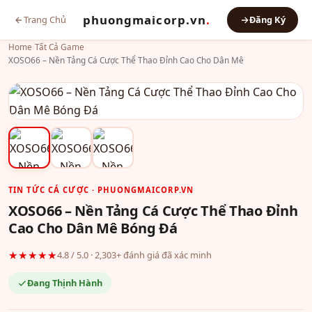
phuongmaicorp.vn
.
Trang Chủ
Đăng Ký
Home
›
Tất Cả Game
›
XOSO66 – Nền Tảng Cá Cược Thể Thao Đỉnh Cao Cho Dân Mê
TIN TỨC CÁ CƯỢC · PHUONGMAICORP.VN
XOSO66 – Nền Tảng Cá Cược Thể Thao Đỉnh
Cao Cho Dân Mê Bóng Đá
★★★★★
4.8 / 5.0 · 2,303+ đánh giá đã xác minh
Đang Thịnh Hành