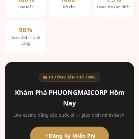
Bảo Mật
Trò Chơi
Hoàn Trả Cao Nhất
98%
Giao Dịch Thành
Công
🎰 THƯỞNG TÂN THỦ 100%
Khám Phá PHUONGMAICORP Hôm
Nay
Live casino đẳng cấp quốc tế — giao dịch minh bạch.
Đăng Ký Miễn Phí