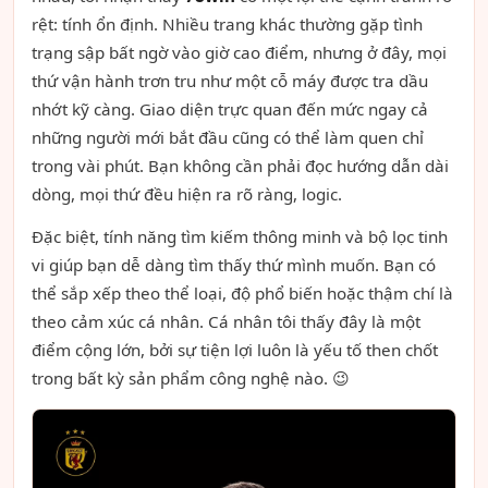
rệt: tính ổn định. Nhiều trang khác thường gặp tình
trạng sập bất ngờ vào giờ cao điểm, nhưng ở đây, mọi
thứ vận hành trơn tru như một cỗ máy được tra dầu
nhớt kỹ càng. Giao diện trực quan đến mức ngay cả
những người mới bắt đầu cũng có thể làm quen chỉ
trong vài phút. Bạn không cần phải đọc hướng dẫn dài
dòng, mọi thứ đều hiện ra rõ ràng, logic.
Đặc biệt, tính năng tìm kiếm thông minh và bộ lọc tinh
vi giúp bạn dễ dàng tìm thấy thứ mình muốn. Bạn có
thể sắp xếp theo thể loại, độ phổ biến hoặc thậm chí là
theo cảm xúc cá nhân. Cá nhân tôi thấy đây là một
điểm cộng lớn, bởi sự tiện lợi luôn là yếu tố then chốt
trong bất kỳ sản phẩm công nghệ nào. 😉