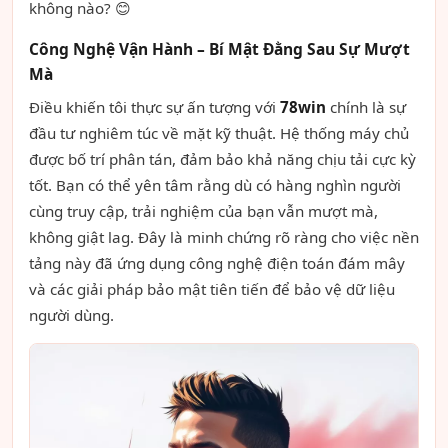
không nào? 😊
Công Nghệ Vận Hành – Bí Mật Đằng Sau Sự Mượt
Mà
Điều khiến tôi thực sự ấn tượng với
78win
chính là sự
đầu tư nghiêm túc về mặt kỹ thuật. Hệ thống máy chủ
được bố trí phân tán, đảm bảo khả năng chịu tải cực kỳ
tốt. Bạn có thể yên tâm rằng dù có hàng nghìn người
cùng truy cập, trải nghiệm của bạn vẫn mượt mà,
không giật lag. Đây là minh chứng rõ ràng cho việc nền
tảng này đã ứng dụng công nghệ điện toán đám mây
và các giải pháp bảo mật tiên tiến để bảo vệ dữ liệu
người dùng.