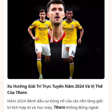
Xu Hướng Giải Trí Trực Tuyến Năm 2024 Và Vị Thế
Của 78win
Năm 2024 đánh dấu sự bùng nổ của các nền tảng giải
trí tích hợp AI và học máy.
78win
không đứng ngoài