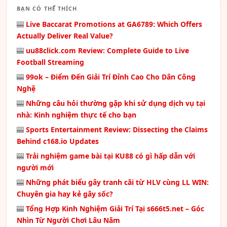
BẠN CÓ THỂ THÍCH
🎰
Live Baccarat Promotions at GA6789: Which Offers
Actually Deliver Real Value?
🎰
uu88click.com Review: Complete Guide to Live
Football Streaming
🎰
99ok – Điểm Đến Giải Trí Đỉnh Cao Cho Dân Công
Nghệ
🎰
Những câu hỏi thường gặp khi sử dụng dịch vụ tại
nhà: Kinh nghiệm thực tế cho bạn
🎰
Sports Entertainment Review: Dissecting the Claims
Behind c168.io Updates
🎰
Trải nghiệm game bài tại KU88 có gì hấp dẫn với
người mới
🎰
Những phát biểu gây tranh cãi từ HLV cùng LL WIN:
Chuyên gia hay kẻ gây sốc?
🎰
Tổng Hợp Kinh Nghiệm Giải Trí Tại s666t5.net – Góc
Nhìn Từ Người Chơi Lâu Năm