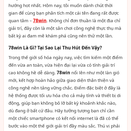
hướng hot nhất. Hôm nay, tôi muốn dành chút thời
gian để cùng bạn phân tích một cái tên đang rất được
quan tâm –
78win
. Không chỉ đơn thuần là một địa chỉ
giải trí, đây còn là một sân chơi công nghệ thực thụ mà
bất kỳ ai đam mê khám phá cũng nên thử một lần.
78win Là Gì? Tại Sao Lại Thu Hút Đến Vậy?
Trong thế giới số hóa ngày nay, việc tìm kiếm một điểm
đến vừa an toàn, vừa hiện đại lại vừa có tính giải trí
cao không hề dễ dàng.
78win
nổi lên như một làn gió
mới, kết hợp hoàn hảo giữa giao diện thân thiện và
công nghệ nền tảng vững chắc. Điểm đặc biệt ở đây là
hệ thống được tối ưu hóa cho cả máy tính và thiết bị di
động, giúp bạn không bỏ lỡ bất kỳ khoảnh khắc nào,
dù đang ở bất cứ đâu. Hãy tưởng tượng bạn chỉ cần
một chiếc smartphone có kết nối internet là đã có thể
bước vào một thế giới giải trí đầy màu sắc. Thú vị phải