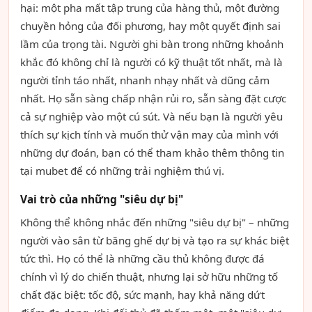
hại: một pha mất tập trung của hàng thủ, một đường
chuyền hỏng của đối phương, hay một quyết định sai
lầm của trọng tài. Người ghi bàn trong những khoảnh
khắc đó không chỉ là người có kỹ thuật tốt nhất, mà là
người tỉnh táo nhất, nhanh nhạy nhất và dũng cảm
nhất. Họ sẵn sàng chấp nhận rủi ro, sẵn sàng đặt cược
cả sự nghiệp vào một cú sút. Và nếu bạn là người yêu
thích sự kịch tính và muốn thử vận may của mình với
những dự đoán, bạn có thể tham khảo thêm thông tin
tại mubet để có những trải nghiệm thú vị.
Vai trò của những "siêu dự bị"
Không thể không nhắc đến những "siêu dự bị" – những
người vào sân từ băng ghế dự bị và tạo ra sự khác biệt
tức thì. Họ có thể là những cầu thủ không được đá
chính vì lý do chiến thuật, nhưng lại sở hữu những tố
chất đặc biệt: tốc độ, sức mạnh, hay khả năng dứt