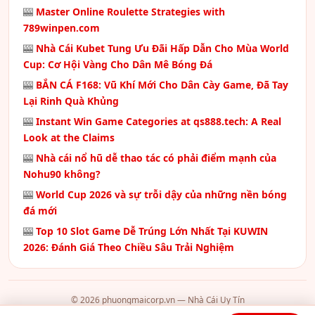
🎰
Master Online Roulette Strategies with
789winpen.com
🎰
Nhà Cái Kubet Tung Ưu Đãi Hấp Dẫn Cho Mùa World
Cup: Cơ Hội Vàng Cho Dân Mê Bóng Đá
🎰
BẮN CÁ F168: Vũ Khí Mới Cho Dân Cày Game, Đã Tay
Lại Rinh Quà Khủng
🎰
Instant Win Game Categories at qs888.tech: A Real
Look at the Claims
🎰
Nhà cái nổ hũ dễ thao tác có phải điểm mạnh của
Nohu90 không?
🎰
World Cup 2026 và sự trỗi dậy của những nền bóng
đá mới
🎰
Top 10 Slot Game Dễ Trúng Lớn Nhất Tại KUWIN
2026: Đánh Giá Theo Chiều Sâu Trải Nghiệm
© 2026 phuongmaicorp.vn — Nhà Cái Uy Tín