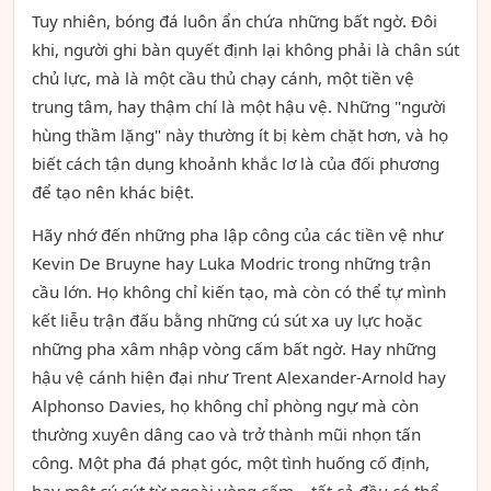
Tuy nhiên, bóng đá luôn ẩn chứa những bất ngờ. Đôi
khi, người ghi bàn quyết định lại không phải là chân sút
chủ lực, mà là một cầu thủ chạy cánh, một tiền vệ
trung tâm, hay thậm chí là một hậu vệ. Những "người
hùng thầm lặng" này thường ít bị kèm chặt hơn, và họ
biết cách tận dụng khoảnh khắc lơ là của đối phương
để tạo nên khác biệt.
Hãy nhớ đến những pha lập công của các tiền vệ như
Kevin De Bruyne hay Luka Modric trong những trận
cầu lớn. Họ không chỉ kiến tạo, mà còn có thể tự mình
kết liễu trận đấu bằng những cú sút xa uy lực hoặc
những pha xâm nhập vòng cấm bất ngờ. Hay những
hậu vệ cánh hiện đại như Trent Alexander-Arnold hay
Alphonso Davies, họ không chỉ phòng ngự mà còn
thường xuyên dâng cao và trở thành mũi nhọn tấn
công. Một pha đá phạt góc, một tình huống cố định,