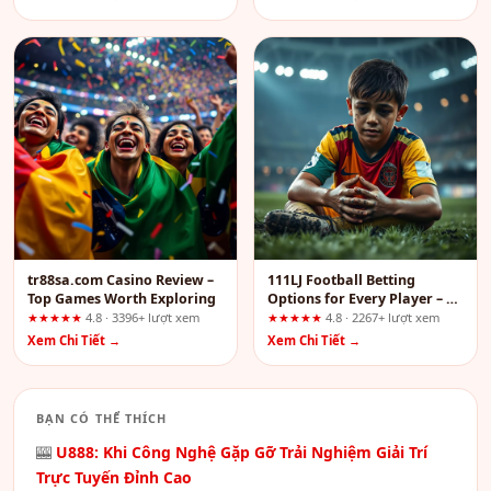
tr88sa.com Casino Review –
111LJ Football Betting
Top Games Worth Exploring
Options for Every Player – A
Veteran’s Honest
★★★★★
4.8 · 3396+ lượt xem
★★★★★
4.8 · 2267+ lượt xem
Breakdown
Xem Chi Tiết →
Xem Chi Tiết →
BẠN CÓ THỂ THÍCH
🎰
U888: Khi Công Nghệ Gặp Gỡ Trải Nghiệm Giải Trí
Trực Tuyến Đỉnh Cao