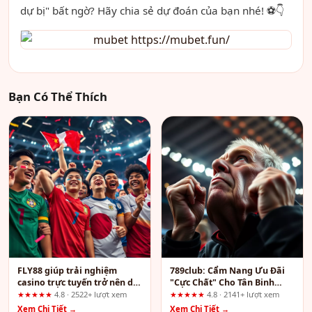
dự bị" bất ngờ? Hãy chia sẻ dự đoán của bạn nhé! ⚽👇
Bạn Có Thể Thích
FLY88 giúp trải nghiệm
789club: Cẩm Nang Ưu Đãi
casino trực tuyến trở nên dễ
"Cực Chất" Cho Tân Binh
dàng và chuyên nghiệp hơn
Casino Mới
★★★★★
4.8 · 2522+ lượt xem
★★★★★
4.8 · 2141+ lượt xem
Xem Chi Tiết →
Xem Chi Tiết →