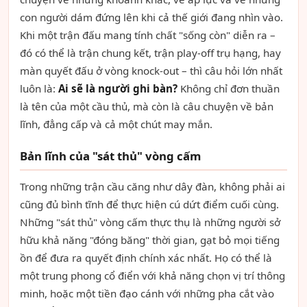
con người dám đứng lên khi cả thế giới đang nhìn vào.
Khi một trận đấu mang tính chất "sống còn" diễn ra –
đó có thể là trận chung kết, trận play-off trụ hạng, hay
màn quyết đấu ở vòng knock-out – thì câu hỏi lớn nhất
luôn là:
Ai sẽ là người ghi bàn?
Không chỉ đơn thuần
là tên của một cầu thủ, mà còn là câu chuyện về bản
lĩnh, đẳng cấp và cả một chút may mắn.
Bản lĩnh của "sát thủ" vòng cấm
Trong những trận cầu căng như dây đàn, không phải ai
cũng đủ bình tĩnh để thực hiện cú dứt điểm cuối cùng.
Những "sát thủ" vòng cấm thực thụ là những người sở
hữu khả năng "đóng băng" thời gian, gạt bỏ mọi tiếng
ồn để đưa ra quyết định chính xác nhất. Họ có thể là
một trung phong cổ điển với khả năng chọn vị trí thông
minh, hoặc một tiền đạo cánh với những pha cắt vào