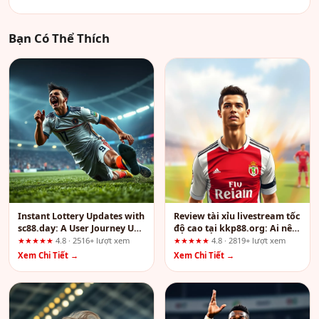
Bạn Có Thể Thích
Instant Lottery Updates with
Review tài xỉu livestream tốc
sc88.day: A User Journey UX
độ cao tại kkp88.org: Ai nên
Analysis
chơi, ai nên tránh?
★★★★★
4.8 · 2516+ lượt xem
★★★★★
4.8 · 2819+ lượt xem
Xem Chi Tiết →
Xem Chi Tiết →