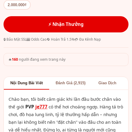
2.000.000₫
⚡ Nhận Thưởng
🔒 Bảo Mật SSL
🎰 Odds Cao
🔄 Hoàn Trả 1.5%
💳 Đa Kênh Nạp
🔥
160
người đang xem trang này
Nội Dung Bài Viết
Đánh Giá (2,915)
Giao Dịch
Chào bạn, tôi biết cảm giác khi lần đầu bước chân vào
thế giới
PVP
je777
có thể hơi choáng ngợp. Hàng tá trò
chơi, đồ họa lung linh, tỷ lệ thưởng hấp dẫn – nhưng
bạn lại không biết nên "đặt chân" vào đâu cho an toàn
và dễ hiểu nhất. Đừng lo, ai từng là người mới cũng