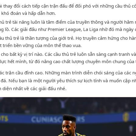
 thay đổi cách tiếp cận trận đấu để đối phó với những cầu thủ có 
n khó đoán và hấp dẫn hơn.
hủ trẻ tài năng luôn là tâm điểm của truyền thông và người hâm 
g lồ. Các giải đấu như Premier League, La Liga nhờ đó mà ngày c
 thủ trẻ là thần tượng của giới trẻ. Họ truyền cảm hứng cho hà
t triển bền vững của môn thể thao vua.
ho bất kỳ vị trí nào. Các cầu thủ trẻ luôn sẵn sàng cạnh tranh v
ỗ lực hết mình, từ đó nâng cao chất lượng chuyên môn chung của 
ác trận cầu đỉnh cao. Những màn trình diễn chói sáng của các n
 đá. Nếu bạn là một người yêu thích sự kịch tính và muốn cập
n diện nhất về các giải đấu nhé.