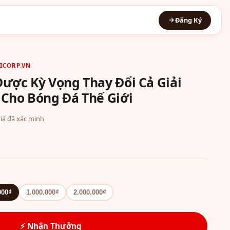
Đăng Ký
ICORP.VN
Được Kỳ Vọng Thay Đổi Cả Giải
 Cho Bóng Đá Thế Giới
 giá đã xác minh
000₫
1.000.000₫
2.000.000₫
⚡ Nhận Thưởng