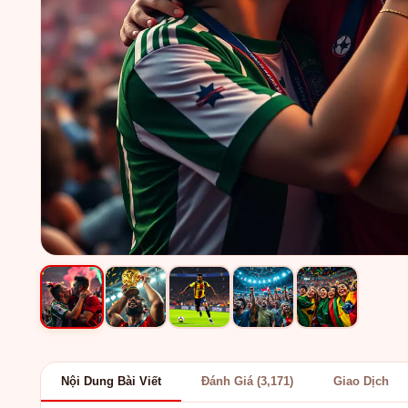
Nội Dung Bài Viết
Đánh Giá (3,171)
Giao Dịch