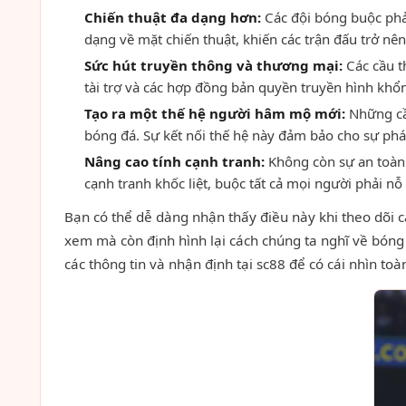
Chiến thuật đa dạng hơn:
Các đội bóng buộc phải
dạng về mặt chiến thuật, khiến các trận đấu trở nê
Sức hút truyền thông và thương mại:
Các cầu t
tài trợ và các hợp đồng bản quyền truyền hình khổn
Tạo ra một thế hệ người hâm mộ mới:
Những cầu
bóng đá. Sự kết nối thế hệ này đảm bảo cho sự phá
Nâng cao tính cạnh tranh:
Không còn sự an toàn c
cạnh tranh khốc liệt, buộc tất cả mọi người phải n
Bạn có thể dễ dàng nhận thấy điều này khi theo dõi c
xem mà còn định hình lại cách chúng ta nghĩ về bóng
các thông tin và nhận định tại sc88 để có cái nhìn toà