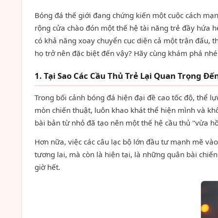
Bóng đá thế giới đang chứng kiến một cuộc cách mạng
rộng cửa chào đón một thế hệ tài năng trẻ đầy hứa h
có khả năng xoay chuyển cục diện cả một trận đấu, th
họ trở nên đặc biệt đến vậy? Hãy cùng khám phá nhé
1. Tại Sao Các Cầu Thủ Trẻ Lại Quan Trọng Đế
Trong bối cảnh bóng đá hiện đại đề cao tốc độ, thể l
mòn chiến thuật, luôn khao khát thể hiện mình và khô
bài bản từ nhỏ đã tạo nên một thế hệ cầu thủ "vừa h
Hơn nữa, việc các câu lạc bộ lớn đầu tư mạnh mẽ vào
tương lai, mà còn là hiện tại, là những quân bài chiế
giờ hết.