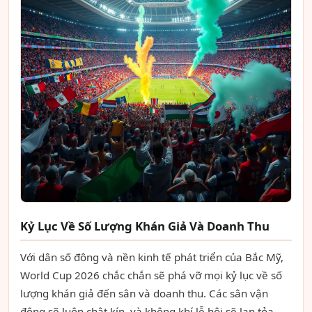
Kỷ Lục Về Số Lượng Khán Giả Và Doanh Thu
Với dân số đông và nền kinh tế phát triển của Bắc Mỹ,
World Cup 2026 chắc chắn sẽ phá vỡ mọi kỷ lục về số
lượng khán giả đến sân và doanh thu. Các sân vận
động sẽ luôn chật kín, và không khí lễ hội sẽ lan tỏa