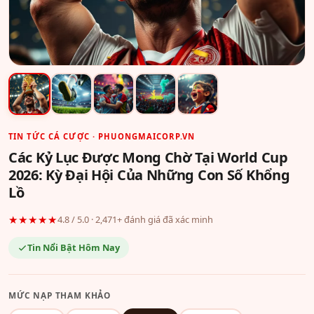
TIN TỨC CÁ CƯỢC · PHUONGMAICORP.VN
Các Kỷ Lục Được Mong Chờ Tại World Cup
2026: Kỳ Đại Hội Của Những Con Số Khổng
Lồ
★★★★★
4.8 / 5.0 · 2,471+ đánh giá đã xác minh
Tin Nổi Bật Hôm Nay
MỨC NẠP THAM KHẢO