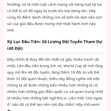
thường; nó là một cuộc cách mạng với hàng loạt kỷ lục
có thể bị xô đổ ngay từ trước khi trái bóng lăn. Hãy
cùng tôi điểm danh những con số biết nói làm nên lịch
sử của giải đấu được mong chờ nhất hành tinh này
nhé.
Kỷ Lục Đầu Tiên: Số Lượng Đội Tuyển Tham Dự
(48 Đội)
Đây chính là thay đổi lớn nhất và gây nhiều tranh cãi
nhất. Lần đầu tiên trong lịch sử, World Cup sẽ mở rộng
quy mô lên 48 đội tuyển, tăng thêm 16 đội so với thể
thức 32 đội quen thuộc. Điều này đồng nghĩa với việc
chúng ta sẽ được chứng kiến nhiều hơn những lá cờ,
nhiều hơn những giai điệu quốc ca, và quan trọng nhất
là nhiều hơn những bất ngờ thú vị. Liệu một "chú ngựa
ô" nào đó có thể tạo nên cơn địa chấn? Hãy chờ xem!
🐎