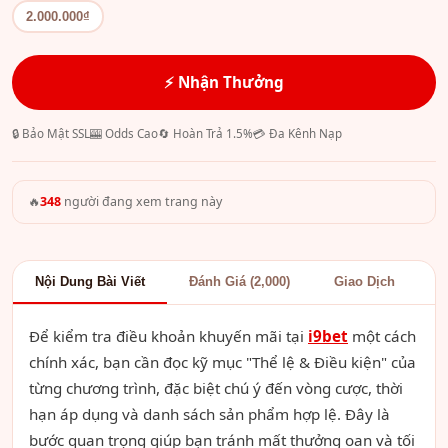
2.000.000₫
⚡ Nhận Thưởng
🔒 Bảo Mật SSL
🎰 Odds Cao
🔄 Hoàn Trả 1.5%
💳 Đa Kênh Nạp
🔥
348
người đang xem trang này
Nội Dung Bài Viết
Đánh Giá (2,000)
Giao Dịch
Để kiểm tra điều khoản khuyến mãi tại
i9bet
một cách
chính xác, bạn cần đọc kỹ mục "Thể lệ & Điều kiện" của
từng chương trình, đặc biệt chú ý đến vòng cược, thời
hạn áp dụng và danh sách sản phẩm hợp lệ. Đây là
bước quan trọng giúp bạn tránh mất thưởng oan và tối