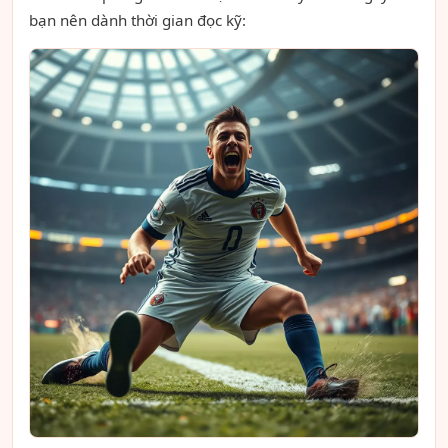
bạn nên dành thời gian đọc kỹ: