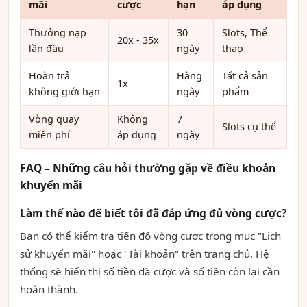
mãi
cược
hạn
áp dụng
Thưởng nạp
30
Slots, Thể
20x - 35x
lần đầu
ngày
thao
Hoàn trả
Hàng
Tất cả sản
1x
không giới hạn
ngày
phẩm
Vòng quay
Không
7
Slots cụ thể
miễn phí
áp dụng
ngày
FAQ – Những câu hỏi thường gặp về điều khoản
khuyến mãi
Làm thế nào để biết tôi đã đáp ứng đủ vòng cược?
Bạn có thể kiểm tra tiến độ vòng cược trong mục "Lịch
sử khuyến mãi" hoặc "Tài khoản" trên trang chủ. Hệ
thống sẽ hiển thị số tiền đã cược và số tiền còn lại cần
hoàn thành.