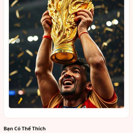
Bạn Có Thể Thích