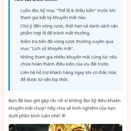
Luôn đọc kỹ mục "Thể lệ & Điều kiện" trước khi
tham gia bất kỳ khuyến mãi nào.
Chú ý đến vòng cược, thời hạn và danh sách sản
phẩm hợp lệ để tránh mất thưởng.
Kiểm tra tiến độ vòng cược thường xuyên qua
mục "Lịch sử khuyến mãi".
Không tham gia nhiều khuyến mãi cùng lúc nếu
chưa hoàn thành điều kiện của ưu đãi trước.
Liên hệ hỗ trợ khách hàng ngay khi có thắc mắc
để được tư vấn kịp thời.
Bạn đã bao giờ gặp rắc rối vì không đọc kỹ điều khoản
khuyến mãi chưa? Hãy chia sẻ kinh nghiệm của bạn
dưới phần bình luận nhé! 🎯