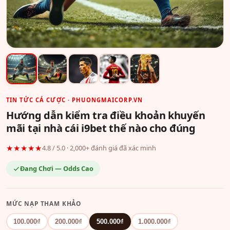
TIN TỨC CÁ CƯỢC · PHUONGMAICORP.VN
Hướng dẫn kiểm tra điều khoản khuyến
mãi tại nhà cái i9bet thế nào cho đúng
★★★★★
4.8 / 5.0 · 2,000+ đánh giá đã xác minh
Đang Chơi — Odds Cao
MỨC NẠP THAM KHẢO
100.000₫
200.000₫
500.000₫
1.000.000₫