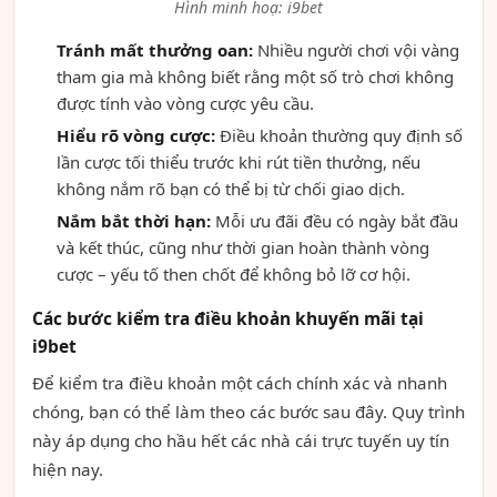
Hình minh hoạ: i9bet
Tránh mất thưởng oan:
Nhiều người chơi vội vàng
tham gia mà không biết rằng một số trò chơi không
được tính vào vòng cược yêu cầu.
Hiểu rõ vòng cược:
Điều khoản thường quy định số
lần cược tối thiểu trước khi rút tiền thưởng, nếu
không nắm rõ bạn có thể bị từ chối giao dịch.
Nắm bắt thời hạn:
Mỗi ưu đãi đều có ngày bắt đầu
và kết thúc, cũng như thời gian hoàn thành vòng
cược – yếu tố then chốt để không bỏ lỡ cơ hội.
Các bước kiểm tra điều khoản khuyến mãi tại
i9bet
Để kiểm tra điều khoản một cách chính xác và nhanh
chóng, bạn có thể làm theo các bước sau đây. Quy trình
này áp dụng cho hầu hết các nhà cái trực tuyến uy tín
hiện nay.