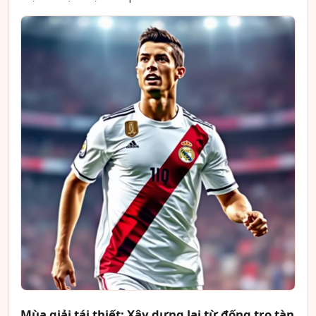
Mùa giải tái thiết: Xây dựng lại từ đống tro tàn