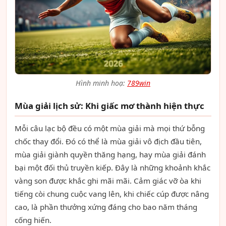
Hình minh hoạ:
789win
Mùa giải lịch sử: Khi giấc mơ thành hiện thực
Mỗi câu lạc bộ đều có một mùa giải mà mọi thứ bỗng
chốc thay đổi. Đó có thể là mùa giải vô địch đầu tiên,
mùa giải giành quyền thăng hạng, hay mùa giải đánh
bại một đối thủ truyền kiếp. Đây là những khoảnh khắc
vàng son được khắc ghi mãi mãi. Cảm giác vỡ òa khi
tiếng còi chung cuộc vang lên, khi chiếc cúp được nâng
cao, là phần thưởng xứng đáng cho bao năm tháng
cống hiến.