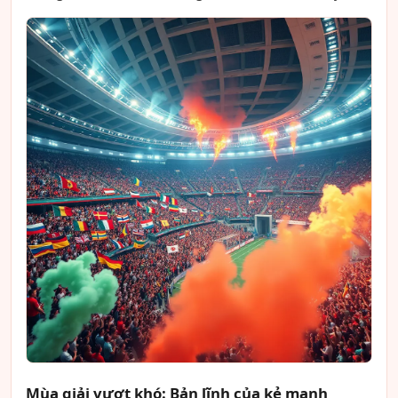
Mùa giải vượt khó: Bản lĩnh của kẻ mạnh