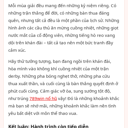
Mỗi mùa giải đều mang đến những kỷ niệm riêng. Có
những trận thắng để đời, có những bàn thua đáng
quên, nhưng tất cả đều là một phần của lịch sử. Những
hình ảnh các cầu thủ ăn mừng cuồng nhiệt, những giọt
nước mắt của cổ động viên, những tiếng hò reo vang
dội trên khán đài – tất cả tạo nên một bức tranh đầy
cảm xúc.
Hãy thử tưởng tượng, bạn đang ngồi trên khán đài,
hòa mình vào không khí cuồng nhiệt của một trận
derby. Những pha bóng nghẹt thở, những pha cứu
thua xuất thần, và cuối cùng là bàn thắng quyết định ở
phút cuối cùng. Cảm giác vỡ òa, sung sướng tột độ,
như trúng
789win nổ hũ
vậy! Đó là những khoảnh khắc
mà bạn sẽ nhớ mãi, những khoảnh khắc làm nên tình
yêu bất diệt với môn thể thao vua.
Kết luận: Hành trình còn tiếp diễn