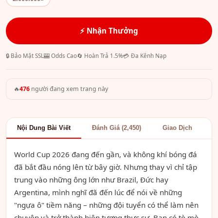
⚡ Nhận Thưởng
🔒 Bảo Mật SSL
🎰 Odds Cao
🔄 Hoàn Trả 1.5%
💳 Đa Kênh Nạp
🔥
476
người đang xem trang này
Nội Dung Bài Viết
Đánh Giá (2,450)
Giao Dịch
World Cup 2026 đang đến gần, và không khí bóng đá
đã bắt đầu nóng lên từ bây giờ. Nhưng thay vì chỉ tập
trung vào những ông lớn như Brazil, Đức hay
Argentina, mình nghĩ đã đến lúc để nói về những
"ngựa ô" tiềm năng – những đội tuyển có thể làm nên
chuyện và trở thành hiện tượng thực sự. Bạn có tò mò