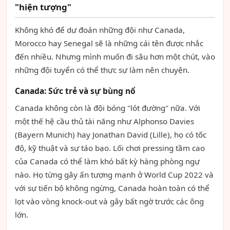
"hiện tượng"
Không khó để dự đoán những đội như Canada,
Morocco hay Senegal sẽ là những cái tên được nhắc
đến nhiều. Nhưng mình muốn đi sâu hơn một chút, vào
những đội tuyển có thể thực sự làm nên chuyện.
Canada: Sức trẻ và sự bùng nổ
Canada không còn là đội bóng "lót đường" nữa. Với
một thế hệ cầu thủ tài năng như Alphonso Davies
(Bayern Munich) hay Jonathan David (Lille), họ có tốc
độ, kỹ thuật và sự táo bạo. Lối chơi pressing tầm cao
của Canada có thể làm khó bất kỳ hàng phòng ngự
nào. Họ từng gây ấn tượng mạnh ở World Cup 2022 và
với sự tiến bộ không ngừng, Canada hoàn toàn có thể
lọt vào vòng knock-out và gây bất ngờ trước các ông
lớn.