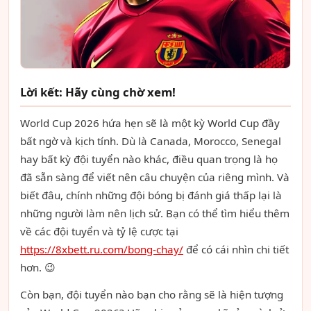
Lời kết: Hãy cùng chờ xem!
World Cup 2026 hứa hẹn sẽ là một kỳ World Cup đầy
bất ngờ và kịch tính. Dù là Canada, Morocco, Senegal
hay bất kỳ đội tuyển nào khác, điều quan trọng là họ
đã sẵn sàng để viết nên câu chuyện của riêng mình. Và
biết đâu, chính những đội bóng bị đánh giá thấp lại là
những người làm nên lịch sử. Bạn có thể tìm hiểu thêm
về các đội tuyển và tỷ lệ cược tại
https://8xbett.ru.com/bong-chay/
để có cái nhìn chi tiết
hơn. 😉
Còn bạn, đội tuyển nào bạn cho rằng sẽ là hiện tượng