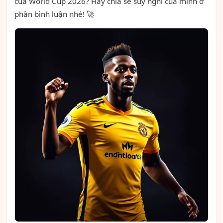
của World Cup 2026? Hãy chia sẻ suy nghĩ của mình ở
phần bình luận nhé! 🚀