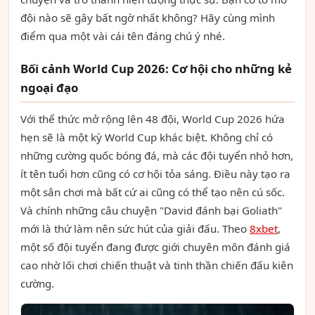
đội nào sẽ gây bất ngờ nhất không? Hãy cùng mình
điểm qua một vài cái tên đáng chú ý nhé.
Bối cảnh World Cup 2026: Cơ hội cho những kẻ
ngoại đạo
Với thể thức mở rộng lên 48 đội, World Cup 2026 hứa
hẹn sẽ là một kỳ World Cup khác biệt. Không chỉ có
những cường quốc bóng đá, mà các đội tuyển nhỏ hơn,
ít tên tuổi hơn cũng có cơ hội tỏa sáng. Điều này tạo ra
một sân chơi mà bất cứ ai cũng có thể tạo nên cú sốc.
Và chính những câu chuyện "David đánh bại Goliath"
mới là thứ làm nên sức hút của giải đấu. Theo
8xbet
,
một số đội tuyển đang được giới chuyên môn đánh giá
cao nhờ lối chơi chiến thuật và tinh thần chiến đấu kiên
cường.