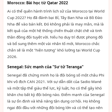
Morocco: Bài học từ Qatar 2022
Ai có thể quên hành trình lịch sử của Morocco tại World
Cup 2022? Họ đã đánh bại Bỉ, Tây Ban Nha và Bồ Đào
Nha để vào bán kết. Đó không phải là may mắn, mà là
kết quả của một hệ thống chiến thuật chặt chẽ và tinh
thần đồng đội tuyệt vời. Nếu họ duy trì được phong độ
và bổ sung thêm một vài nhân tố mới, Morocco chắc
chắn sẽ là một "hiện tượng" khó lường tại World Cup
2026.
Senegal: Sức mạnh của "Sư tử Teranga"
Senegal đã chứng minh họ là đội bóng số một châu Phi
khi vô địch CAN 2021. Với sự dẫn dắt của Sadio Mané
và một tập thể giàu thể lực, kỷ luật, họ có thể gây khó
khăn cho bất kỳ đội bóng nào. Điểm mạnh của Senegal
là sự ổn định và khả năng tận dụng cơ hội. Họ không
ngại đối đầu với những đội bóng lớn và có thể tạo nên