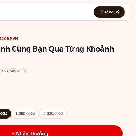
Đăng Ký
ICORP.VN
ành Cùng Bạn Qua Từng Khoảnh
 giá đã xác minh
000₫
1.000.000₫
2.000.000₫
⚡ Nhận Thưởng