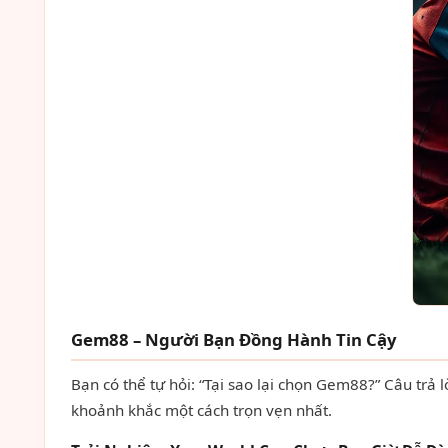
Gem88 – Người Bạn Đồng Hành Tin Cậy
Bạn có thể tự hỏi: “Tại sao lại chọn Gem88?” Câu trả 
khoảnh khắc một cách trọn vẹn nhất.