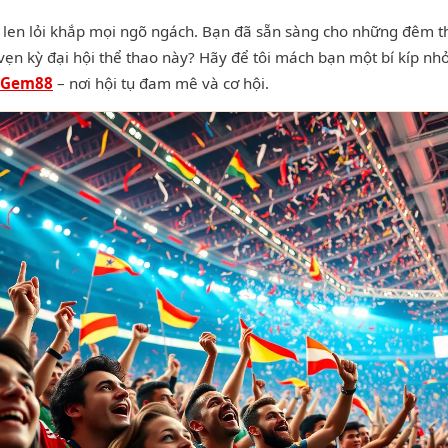
 len lỏi khắp mọi ngõ ngách. Bạn đã sẵn sàng cho những đêm t
ẹn kỳ đại hội thể thao này? Hãy để tôi mách bạn một bí kíp nh
Gem88
– nơi hội tụ đam mê và cơ hội.