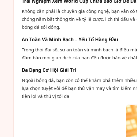
Trải Nghiệm Xem World Cup Chưa Bao Giờ Dễ Dà
Không cần phải là chuyên gia công nghệ, bạn vẫn có 
chóng nắm bắt thông tin về tỷ lệ cược, lịch thi đấu v
bóng đá sôi động.
An Toàn Và Minh Bạch – Yếu Tố Hàng Đầu
Trong thời đại số, sự an toàn và minh bạch là điều m
đảm bảo mọi giao dịch của bạn đều được bảo vệ chặt
Đa Dạng Cơ Hội Giải Trí
Ngoài bóng đá, bạn còn có thể khám phá thêm nhiều 
lựa chọn tuyệt vời để bạn thử vận may và tìm kiếm n
tiện lợi và thú vị tối đa.