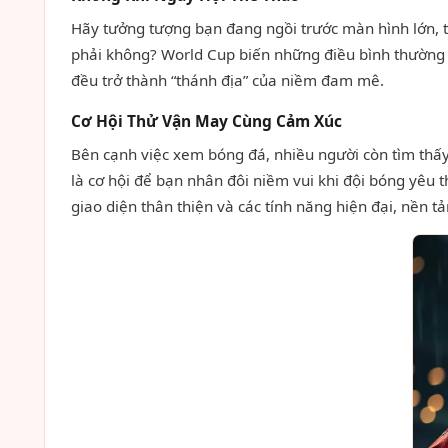
Hãy tưởng tượng bạn đang ngồi trước màn hình lớn, ta
phải không? World Cup biến những điều bình thường 
đều trở thành “thánh địa” của niềm đam mê.
Cơ Hội Thử Vận May Cùng Cảm Xúc
Bên cạnh việc xem bóng đá, nhiều người còn tìm thấy
là cơ hội để bạn nhân đôi niềm vui khi đội bóng yêu 
giao diện thân thiện và các tính năng hiện đại, nền