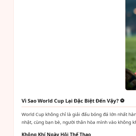
Vì Sao World Cup Lại Đặc Biệt Đến Vậy? ⚽
World Cup không chỉ là giải đấu bóng đá lớn nhất hành
nhật, cùng bạn bè, người thân hòa mình vào không kh
Không Khí Ngày Hội Thể Thao