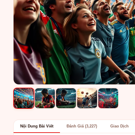
Nội Dung Bài Viết
Đánh Giá (3,227)
Giao Dịch