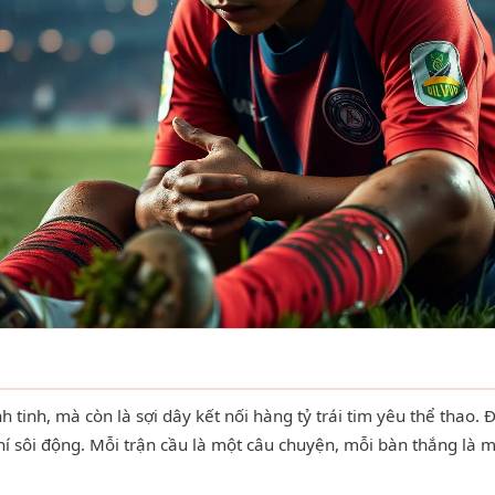
 tinh, mà còn là sợi dây kết nối hàng tỷ trái tim yêu thể thao. 
í sôi động. Mỗi trận cầu là một câu chuyện, mỗi bàn thắng là m