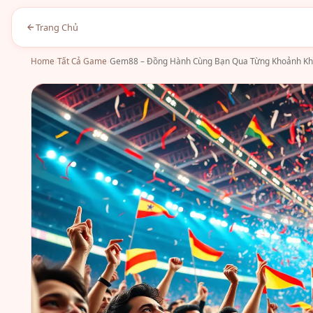
Trang Chủ
Home
›
Tất Cả Game
›
Gem88 – Đồng Hành Cùng Bạn Qua Từng Khoảnh Kh