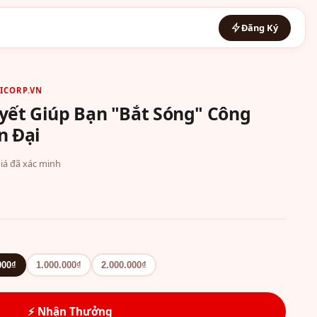
Đăng Ký
ICORP.VN
uyết Giúp Bạn "Bắt Sóng" Công
n Đại
 giá đã xác minh
000₫
1.000.000₫
2.000.000₫
⚡ Nhận Thưởng