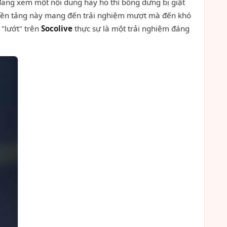
 đang xem một nội dung hay ho thì bỗng dưng bị giật
 nền tảng này mang đến trải nghiệm mượt mà đến khó
 "lướt" trên
Socolive
thực sự là một trải nghiệm đáng