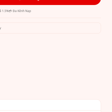
ả 1.5%
💳 Đa Kênh Nạp
y