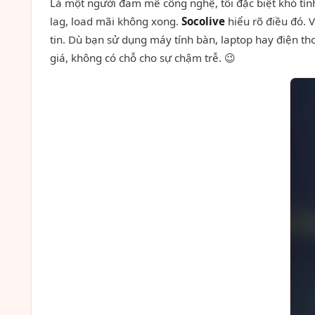
Là một người đam mê công nghệ, tôi đặc biệt khó tính
lag, load mãi không xong.
Socolive
hiểu rõ điều đó.
tin. Dù bạn sử dụng máy tính bàn, laptop hay điện th
giá, không có chỗ cho sự chậm trễ. 😉