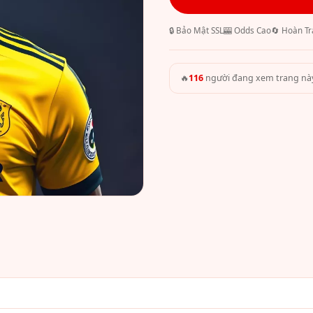
🔒 Bảo Mật SSL
🎰 Odds Cao
🔄 Hoàn Tr
🔥
116
người đang xem trang nà