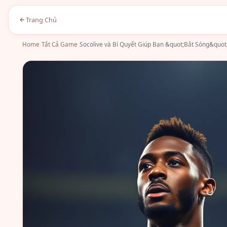
Trang Chủ
Home
›
Tất Cả Game
›
Socolive và Bí Quyết Giúp Bạn &quot;Bắt Sóng&quot