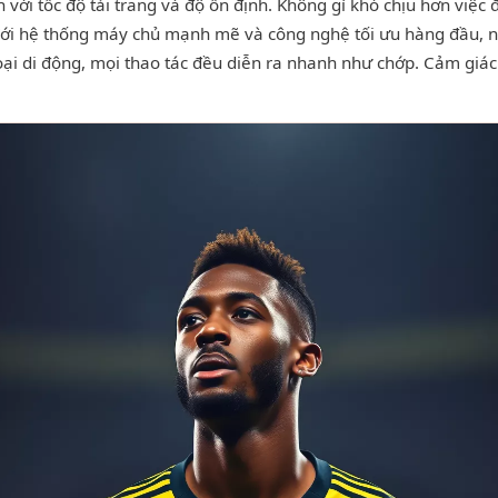
 với tốc độ tải trang và độ ổn định. Không gì khó chịu hơn việc
 Với hệ thống máy chủ mạnh mẽ và công nghệ tối ưu hàng đầu,
oại di động, mọi thao tác đều diễn ra nhanh như chớp. Cảm giác