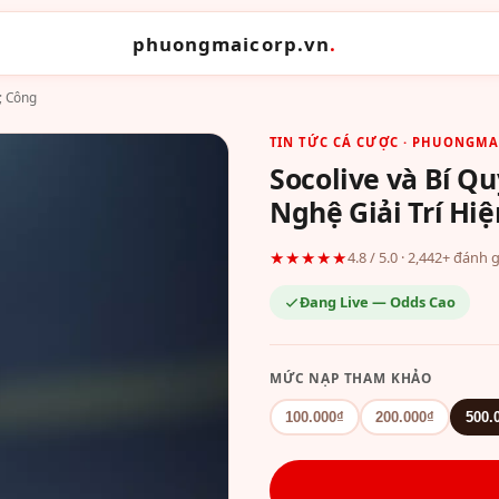
phuongmaicorp.vn
.
; Công
TIN TỨC CÁ CƯỢC · PHUONGMA
Socolive và Bí Q
Nghệ Giải Trí Hiệ
★★★★★
4.8 / 5.0 · 2,442+ đánh
Đang Live — Odds Cao
MỨC NẠP THAM KHẢO
100.000₫
200.000₫
500.