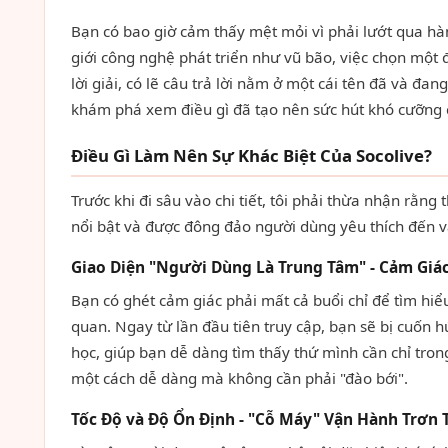
Bạn có bao giờ cảm thấy mệt mỏi vì phải lướt qua hàng
giới công nghệ phát triển như vũ bão, việc chọn một 
lời giải, có lẽ câu trả lời nằm ở một cái tên đã và 
khám phá xem điều gì đã tạo nên sức hút khó cưỡng 
Điều Gì Làm Nên Sự Khác Biệt Của Socolive?
Trước khi đi sâu vào chi tiết, tôi phải thừa nhận rằng
nổi bật và được đông đảo người dùng yêu thích đến v
Giao Diện "Người Dùng Là Trung Tâm" - Cảm Gi
Bạn có ghét cảm giác phải mất cả buổi chỉ để tìm hi
quan. Ngay từ lần đầu tiên truy cập, bạn sẽ bị cuốn 
học, giúp bạn dễ dàng tìm thấy thứ mình cần chỉ tron
một cách dễ dàng mà không cần phải "đào bới".
Tốc Độ và Độ Ổn Định - "Cỗ Máy" Vận Hành Trơn 