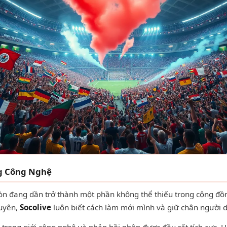
ng Công Nghệ
òn đang dần trở thành một phần không thể thiếu trong cộng đồ
xuyên,
Socolive
luôn biết cách làm mới mình và giữ chân người 