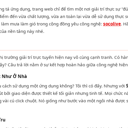
 tá ứng dụng, trang web chỉ để tìm một nơi giải trí thực sự "đú
điểm đến vừa chất lượng, vừa an toàn lại vừa dễ sử dụng thực s
đang làm mưa làm gió trong cộng đồng yêu công nghệ:
socolive
. H
của nền tảng này nhé.
 thị trường giải trí trực tuyến hiện nay vô cùng cạnh tranh. Có h
ậy? Câu trả lời nằm ở sự kết hợp hoàn hảo giữa công nghệ hiện 
ác Như Ở Nhà
ểu cách sử dụng một ứng dụng không? Tôi thì có đấy. Nhưng với
hút bởi giao diện được thiết kế tối giản nhưng tinh tế. Mọi chứ
g vài cú click chuột. Nó giống như bước vào một ngôi nhà được 
Tru