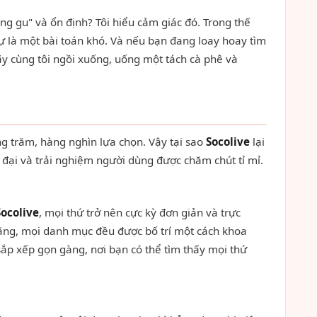
ng gu" và ổn định? Tôi hiểu cảm giác đó. Trong thế
ự là một bài toán khó. Và nếu bạn đang loay hoay tìm
ãy cùng tôi ngồi xuống, uống một tách cà phê và
àng trăm, hàng nghìn lựa chọn. Vậy tại sao
Socolive
lại
đại và trải nghiệm người dùng được chăm chút tỉ mỉ.
Socolive
, mọi thứ trở nên cực kỳ đơn giản và trực
c năng, mọi danh mục đều được bố trí một cách khoa
sắp xếp gọn gàng, nơi bạn có thể tìm thấy mọi thứ