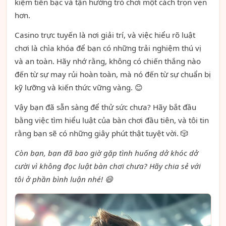
kiệm tiền bạc và tận hưởng trò chơi một cách trọn vẹn
hơn.
Casino trực tuyến là nơi giải trí, và việc hiểu rõ luật
chơi là chìa khóa để bạn có những trải nghiệm thú vị
và an toàn. Hãy nhớ rằng, không có chiến thắng nào
đến từ sự may rủi hoàn toàn, mà nó đến từ sự chuẩn bị
kỹ lưỡng và kiến thức vững vàng. 😊
Vậy bạn đã sẵn sàng để thử sức chưa? Hãy bắt đầu
bằng việc tìm hiểu luật của bàn chơi đầu tiên, và tôi tin
rằng bạn sẽ có những giây phút thật tuyệt vời. 🎲
Còn bạn, bạn đã bao giờ gặp tình huống dở khóc dở
cười vì không đọc luật bàn chơi chưa? Hãy chia sẻ với
tôi ở phần bình luận nhé! 😄