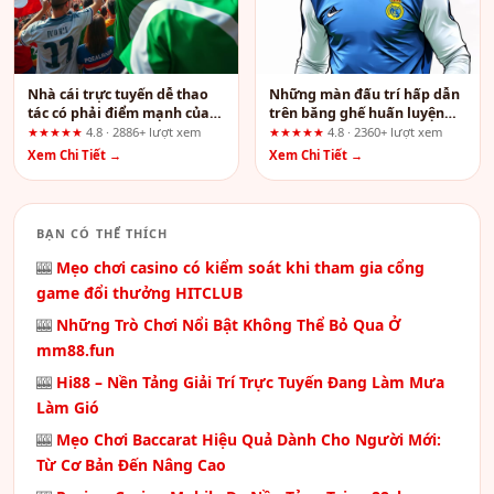
Nhà cái trực tuyến dễ thao
Những màn đấu trí hấp dẫn
tác có phải điểm mạnh của
trên băng ghế huấn luyện
33WIN không?
cùng nhà cái X88
★★★★★
4.8 · 2886+ lượt xem
★★★★★
4.8 · 2360+ lượt xem
Xem Chi Tiết →
Xem Chi Tiết →
BẠN CÓ THỂ THÍCH
🎰
Mẹo chơi casino có kiểm soát khi tham gia cổng
game đổi thưởng HITCLUB
🎰
Những Trò Chơi Nổi Bật Không Thể Bỏ Qua Ở
mm88.fun
🎰
Hi88 – Nền Tảng Giải Trí Trực Tuyến Đang Làm Mưa
Làm Gió
🎰
Mẹo Chơi Baccarat Hiệu Quả Dành Cho Người Mới:
Từ Cơ Bản Đến Nâng Cao