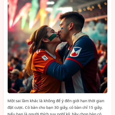
Một sai lầm khác là không để ý đến giới hạn thời gian
đặt cược. Có bàn cho bạn 30 giây, có bàn chỉ 15 giây.
Nếu bạn là người thích suy nghĩ kỹ, hãy chọn bàn có