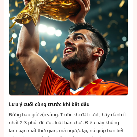
Lưu ý cuối cùng trước khi bắt đầu
Đừng bao giờ vội vàng. Trước khi đặt cược, hãy dành ít
nhất 2-3 phút để đọc luật bàn chơi. Điều này không
làm bạn mất thời gian, mà ngược lại, nó giúp bạn tiết