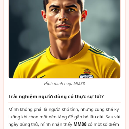
Hình minh hoạ: MM88
Trải nghiệm người dùng có thực sự tốt?
Mình không phải là người khó tính, nhưng cũng khá kỹ
lưỡng khi chọn một nền tảng để gắn bó lâu dài. Sau vài
ngày dùng thử, mình nhận thấy
MM88
có một số điểm