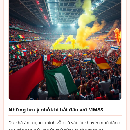
Những lưu ý nhỏ khi bắt đầu với MM88
Dù khá ấn tượng, mình vẫn có vài lời khuyên nhỏ dành