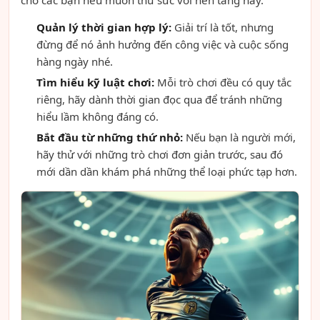
cho các bạn nếu muốn thử sức với nền tảng này.
Quản lý thời gian hợp lý:
Giải trí là tốt, nhưng
đừng để nó ảnh hưởng đến công việc và cuộc sống
hàng ngày nhé.
Tìm hiểu kỹ luật chơi:
Mỗi trò chơi đều có quy tắc
riêng, hãy dành thời gian đọc qua để tránh những
hiểu lầm không đáng có.
Bắt đầu từ những thứ nhỏ:
Nếu bạn là người mới,
hãy thử với những trò chơi đơn giản trước, sau đó
mới dần dần khám phá những thể loại phức tạp hơn.