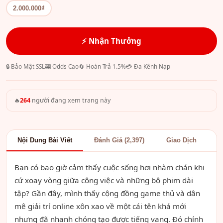
2.000.000₫
⚡ Nhận Thưởng
🔒 Bảo Mật SSL
🎰 Odds Cao
🔄 Hoàn Trả 1.5%
💳 Đa Kênh Nạp
🔥
264
người đang xem trang này
Nội Dung Bài Viết
Đánh Giá (2,397)
Giao Dịch
Bạn có bao giờ cảm thấy cuộc sống hơi nhàm chán khi
cứ xoay vòng giữa công việc và những bộ phim dài
tập? Gần đây, mình thấy cộng đồng game thủ và dân
mê giải trí online xôn xao về một cái tên khá mới
nhưng đã nhanh chóng tạo được tiếng vang. Đó chính