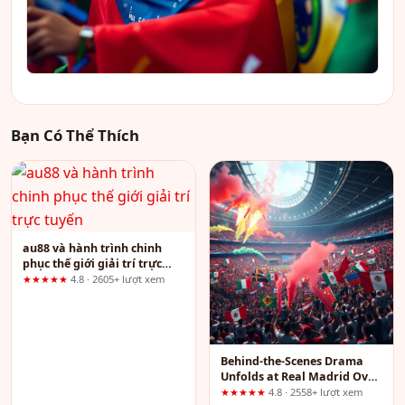
Bạn Có Thể Thích
au88 và hành trình chinh
phục thế giới giải trí trực
tuyến
★★★★★
4.8 · 2605+ lượt xem
Behind-the-Scenes Drama
Unfolds at Real Madrid Over
Alleged Fake Injury — A
★★★★★
4.8 · 2558+ lượt xem