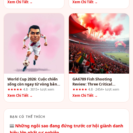
Practical Review of
Xem Chi Tiết →
Xem Chi Tiết →
ea88.mobile
World Cup 2026: Cuộc chiến
GA6789 Fish Shooting
sống còn ngay từ vòng bảng
Review: Three Critical
và những bất ngờ khó đoán
Findings Before You Play
★★★★★
4.8 · 3015+ lượt xem
★★★★★
4.8 · 2454+ lượt xem
Xem Chi Tiết →
Xem Chi Tiết →
BẠN CÓ THỂ THÍCH
🎰
Những ngôi sao đang đứng trước cơ hội giành danh
hiệu lớn nhất sự nghiệp