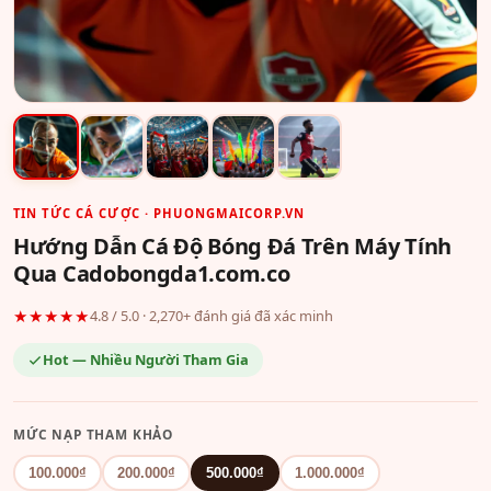
TIN TỨC CÁ CƯỢC · PHUONGMAICORP.VN
Hướng Dẫn Cá Độ Bóng Đá Trên Máy Tính
Qua Cadobongda1.com.co
★★★★★
4.8 / 5.0 · 2,270+ đánh giá đã xác minh
Hot — Nhiều Người Tham Gia
MỨC NẠP THAM KHẢO
100.000₫
200.000₫
500.000₫
1.000.000₫