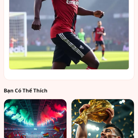
Bạn Có Thể Thích