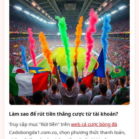
Làm sao để rút tiền thắng cược từ tài khoản?
Truy cập mục "Rút tiền" trên
web cá cược bóng đá
Cadobongda1.com.co, chọn phương thức thanh toán,