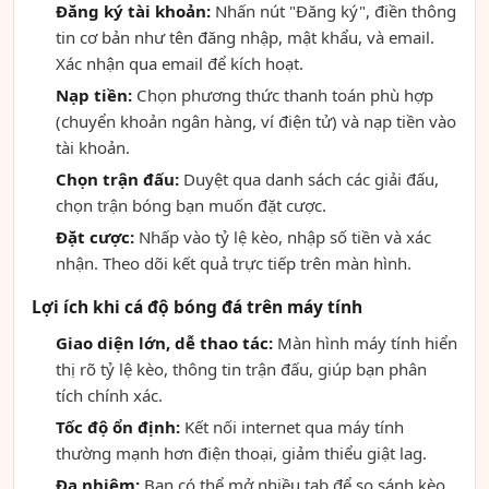
Đăng ký tài khoản:
Nhấn nút "Đăng ký", điền thông
tin cơ bản như tên đăng nhập, mật khẩu, và email.
Xác nhận qua email để kích hoạt.
Nạp tiền:
Chọn phương thức thanh toán phù hợp
(chuyển khoản ngân hàng, ví điện tử) và nạp tiền vào
tài khoản.
Chọn trận đấu:
Duyệt qua danh sách các giải đấu,
chọn trận bóng bạn muốn đặt cược.
Đặt cược:
Nhấp vào tỷ lệ kèo, nhập số tiền và xác
nhận. Theo dõi kết quả trực tiếp trên màn hình.
Lợi ích khi cá độ bóng đá trên máy tính
Giao diện lớn, dễ thao tác:
Màn hình máy tính hiển
thị rõ tỷ lệ kèo, thông tin trận đấu, giúp bạn phân
tích chính xác.
Tốc độ ổn định:
Kết nối internet qua máy tính
thường mạnh hơn điện thoại, giảm thiểu giật lag.
Đa nhiệm:
Bạn có thể mở nhiều tab để so sánh kèo,