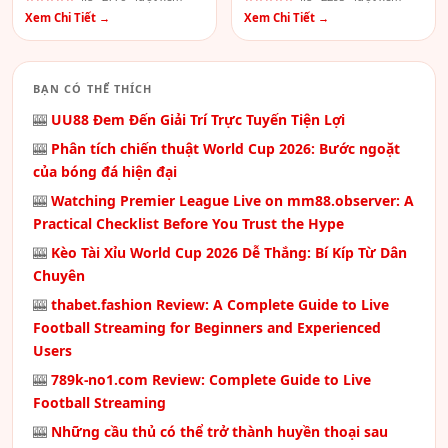
tích rủi ro và tiêu chí minh
Xem Chi Tiết →
Xem Chi Tiết →
bạch
BẠN CÓ THỂ THÍCH
🎰
UU88 Đem Đến Giải Trí Trực Tuyến Tiện Lợi
🎰
Phân tích chiến thuật World Cup 2026: Bước ngoặt
của bóng đá hiện đại
🎰
Watching Premier League Live on mm88.observer: A
Practical Checklist Before You Trust the Hype
🎰
Kèo Tài Xỉu World Cup 2026 Dễ Thắng: Bí Kíp Từ Dân
Chuyên
🎰
thabet.fashion Review: A Complete Guide to Live
Football Streaming for Beginners and Experienced
Users
🎰
789k-no1.com Review: Complete Guide to Live
Football Streaming
🎰
Những cầu thủ có thể trở thành huyền thoại sau