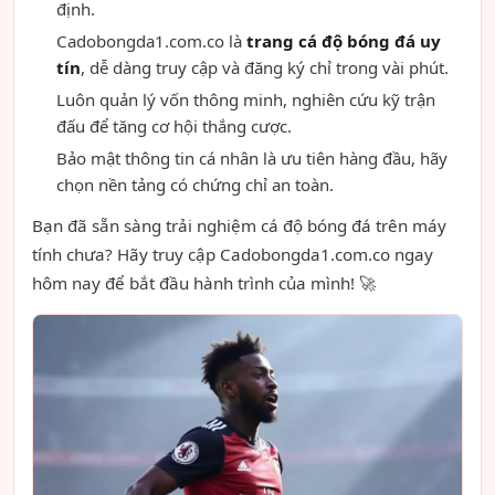
định.
Cadobongda1.com.co là
trang cá độ bóng đá uy
tín
, dễ dàng truy cập và đăng ký chỉ trong vài phút.
Luôn quản lý vốn thông minh, nghiên cứu kỹ trận
đấu để tăng cơ hội thắng cược.
Bảo mật thông tin cá nhân là ưu tiên hàng đầu, hãy
chọn nền tảng có chứng chỉ an toàn.
Bạn đã sẵn sàng trải nghiệm cá độ bóng đá trên máy
tính chưa? Hãy truy cập Cadobongda1.com.co ngay
hôm nay để bắt đầu hành trình của mình! 🚀