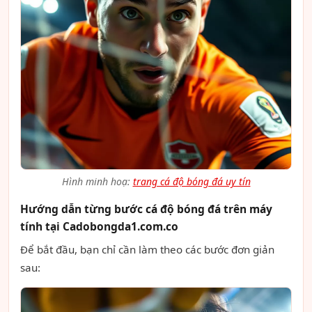
Hình minh hoạ:
trang cá độ bóng đá uy tín
Hướng dẫn từng bước cá độ bóng đá trên máy
tính tại Cadobongda1.com.co
Để bắt đầu, bạn chỉ cần làm theo các bước đơn giản
sau: