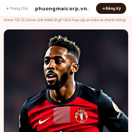
phuongmaicorp.vn
.
Trang Chủ
Đăng Ký
Home
›
Tất Cả Game
›
Link 8xbet là gì? Cách truy cập an toàn và nhanh chóng