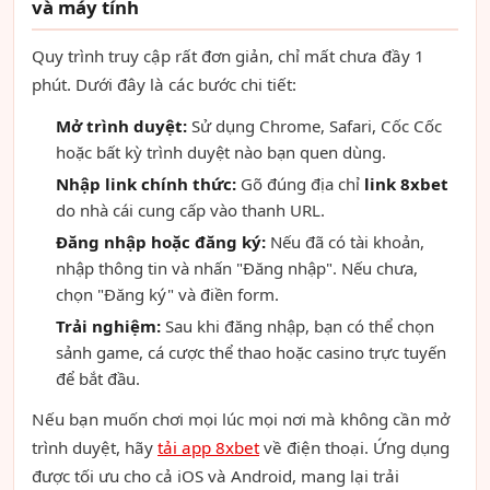
và máy tính
Quy trình truy cập rất đơn giản, chỉ mất chưa đầy 1
phút. Dưới đây là các bước chi tiết:
Mở trình duyệt:
Sử dụng Chrome, Safari, Cốc Cốc
hoặc bất kỳ trình duyệt nào bạn quen dùng.
Nhập link chính thức:
Gõ đúng địa chỉ
link 8xbet
do nhà cái cung cấp vào thanh URL.
Đăng nhập hoặc đăng ký:
Nếu đã có tài khoản,
nhập thông tin và nhấn "Đăng nhập". Nếu chưa,
chọn "Đăng ký" và điền form.
Trải nghiệm:
Sau khi đăng nhập, bạn có thể chọn
sảnh game, cá cược thể thao hoặc casino trực tuyến
để bắt đầu.
Nếu bạn muốn chơi mọi lúc mọi nơi mà không cần mở
trình duyệt, hãy
tải app 8xbet
về điện thoại. Ứng dụng
được tối ưu cho cả iOS và Android, mang lại trải