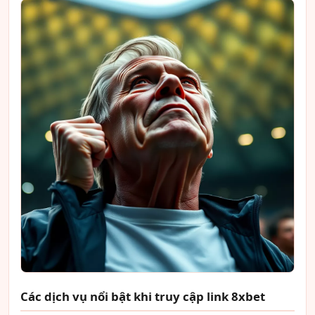
Các dịch vụ nổi bật khi truy cập link 8xbet