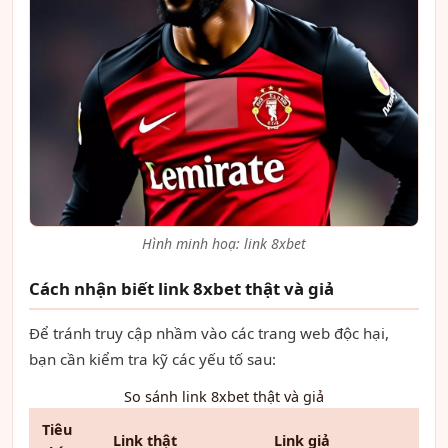
Hình minh hoạ: link 8xbet
Cách nhận biết link 8xbet thật và giả
Để tránh truy cập nhầm vào các trang web độc hại,
bạn cần kiểm tra kỹ các yếu tố sau:
So sánh link 8xbet thật và giả
Tiêu
Link thật
Link giả