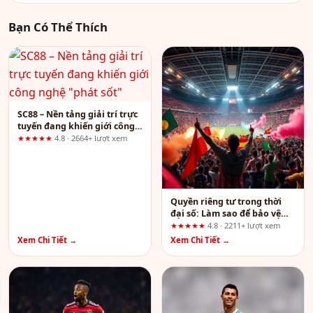
Bạn Có Thể Thích
SC88 – Nền tảng giải trí trực
tuyến đang khiến giới công
nghệ "phát sốt"
★★★★★
4.8 · 2664+ lượt xem
Quyền riêng tư trong thời
đại số: Làm sao để bảo vệ
bản thân?
★★★★★
4.8 · 2211+ lượt xem
Xem Chi Tiết →
Xem Chi Tiết →