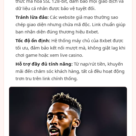
thức mã hóa SSL 128-bit, đảm bảo mọi giao dịch và
dữ liệu cá nhân được bảo vệ tuyệt đối.
Tránh lừa đảo:
Các website giả mạo thường sao
chép giao diện nhưng chứa mã độc. Link chuẩn giúp
bạn nhận diện đúng thương hiệu 8xbet.
Tốc độ ổn định:
Hệ thống máy chủ của 8xbet được
tối ưu, đảm bảo kết nối mượt mà, không giật lag khi
chơi game hoặc xem live casino.
Hỗ trợ đầy đủ tính năng:
Từ nạp/rút tiền, khuyến
mãi đến chăm sóc khách hàng, tất cả đều hoạt động
trơn tru trên link chính thống.