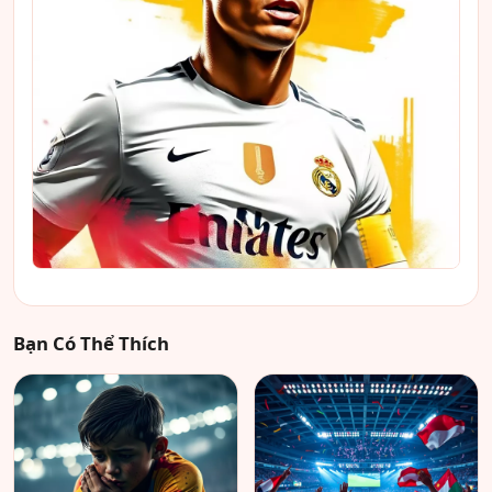
Bạn Có Thể Thích