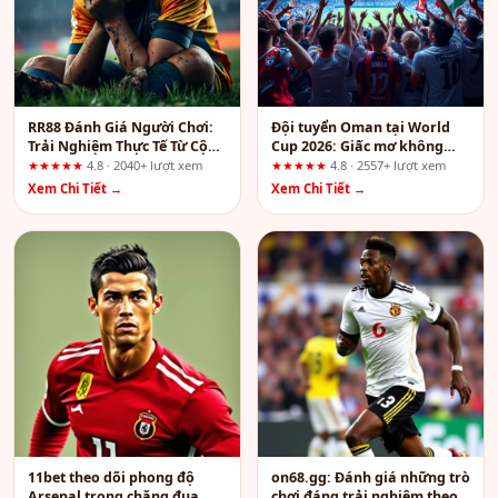
RR88 Đánh Giá Người Chơi:
Đội tuyển Oman tại World
Trải Nghiệm Thực Tế Từ Cộng
Cup 2026: Giấc mơ không
Đồng Cá Cược
còn xa vời?
★★★★★
4.8 · 2040+ lượt xem
★★★★★
4.8 · 2557+ lượt xem
Xem Chi Tiết →
Xem Chi Tiết →
11bet theo dõi phong độ
on68.gg: Đánh giá những trò
Arsenal trong chặng đua
chơi đáng trải nghiệm theo