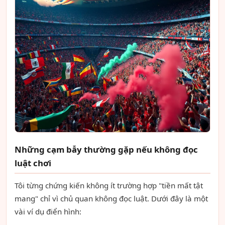
Những cạm bẫy thường gặp nếu không đọc
luật chơi
Tôi từng chứng kiến không ít trường hợp "tiền mất tật
mang" chỉ vì chủ quan không đọc luật. Dưới đây là một
vài ví dụ điển hình: