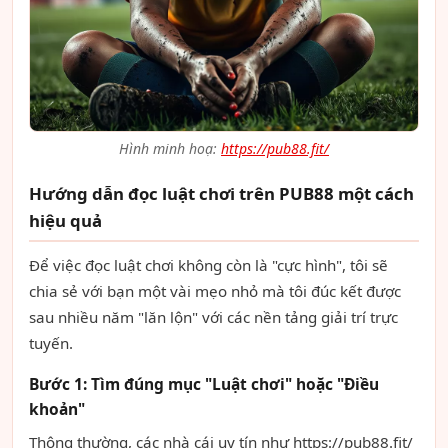
Hình minh hoạ:
https://pub88.fit/
Hướng dẫn đọc luật chơi trên PUB88 một cách
hiệu quả
Để việc đọc luật chơi không còn là "cực hình", tôi sẽ
chia sẻ với bạn một vài mẹo nhỏ mà tôi đúc kết được
sau nhiều năm "lăn lộn" với các nền tảng giải trí trực
tuyến.
Bước 1: Tìm đúng mục "Luật chơi" hoặc "Điều
khoản"
Thông thường, các nhà cái uy tín như https://pub88.fit/