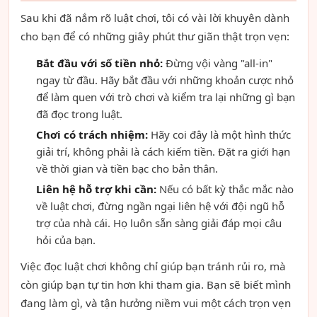
Sau khi đã nắm rõ luật chơi, tôi có vài lời khuyên dành
cho bạn để có những giây phút thư giãn thật trọn vẹn:
Bắt đầu với số tiền nhỏ:
Đừng vội vàng "all-in"
ngay từ đầu. Hãy bắt đầu với những khoản cược nhỏ
để làm quen với trò chơi và kiểm tra lại những gì bạn
đã đọc trong luật.
Chơi có trách nhiệm:
Hãy coi đây là một hình thức
giải trí, không phải là cách kiếm tiền. Đặt ra giới hạn
về thời gian và tiền bạc cho bản thân.
Liên hệ hỗ trợ khi cần:
Nếu có bất kỳ thắc mắc nào
về luật chơi, đừng ngần ngại liên hệ với đội ngũ hỗ
trợ của nhà cái. Họ luôn sẵn sàng giải đáp mọi câu
hỏi của bạn.
Việc đọc luật chơi không chỉ giúp bạn tránh rủi ro, mà
còn giúp bạn tự tin hơn khi tham gia. Bạn sẽ biết mình
đang làm gì, và tận hưởng niềm vui một cách trọn vẹn