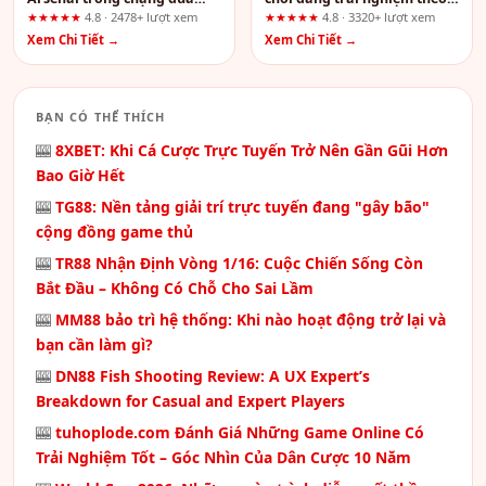
quan trọng: Cơ hội và thách
từng điểm chạm
★★★★★
4.8 · 2478+ lượt xem
★★★★★
4.8 · 3320+ lượt xem
thức
Xem Chi Tiết →
Xem Chi Tiết →
BẠN CÓ THỂ THÍCH
🎰
8XBET: Khi Cá Cược Trực Tuyến Trở Nên Gần Gũi Hơn
Bao Giờ Hết
🎰
TG88: Nền tảng giải trí trực tuyến đang "gây bão"
cộng đồng game thủ
🎰
TR88 Nhận Định Vòng 1/16: Cuộc Chiến Sống Còn
Bắt Đầu – Không Có Chỗ Cho Sai Lầm
🎰
MM88 bảo trì hệ thống: Khi nào hoạt động trở lại và
bạn cần làm gì?
🎰
DN88 Fish Shooting Review: A UX Expert’s
Breakdown for Casual and Expert Players
🎰
tuhoplode.com Đánh Giá Những Game Online Có
Trải Nghiệm Tốt – Góc Nhìn Của Dân Cược 10 Năm