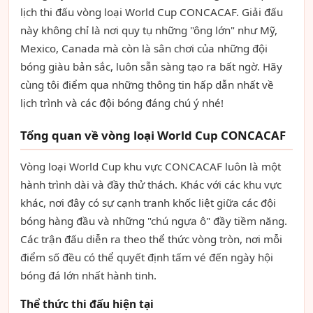
lịch thi đấu vòng loại World Cup CONCACAF. Giải đấu
này không chỉ là nơi quy tụ những "ông lớn" như Mỹ,
Mexico, Canada mà còn là sân chơi của những đội
bóng giàu bản sắc, luôn sẵn sàng tạo ra bất ngờ. Hãy
cùng tôi điểm qua những thông tin hấp dẫn nhất về
lịch trình và các đội bóng đáng chú ý nhé!
Tổng quan về vòng loại World Cup CONCACAF
Vòng loại World Cup khu vực CONCACAF luôn là một
hành trình dài và đầy thử thách. Khác với các khu vực
khác, nơi đây có sự cạnh tranh khốc liệt giữa các đội
bóng hàng đầu và những "chú ngựa ô" đầy tiềm năng.
Các trận đấu diễn ra theo thể thức vòng tròn, nơi mỗi
điểm số đều có thể quyết định tấm vé đến ngày hội
bóng đá lớn nhất hành tinh.
Thể thức thi đấu hiện tại