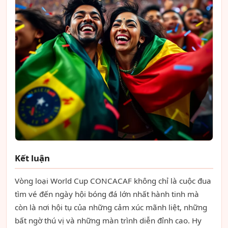
Kết luận
Vòng loại World Cup CONCACAF không chỉ là cuộc đua
tìm vé đến ngày hội bóng đá lớn nhất hành tinh mà
còn là nơi hội tụ của những cảm xúc mãnh liệt, những
bất ngờ thú vị và những màn trình diễn đỉnh cao. Hy