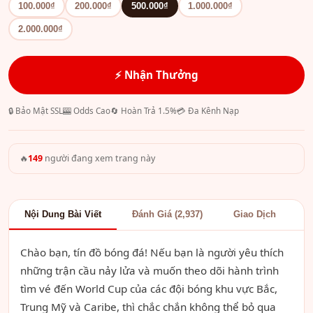
100.000₫
200.000₫
500.000₫
1.000.000₫
2.000.000₫
⚡ Nhận Thưởng
🔒 Bảo Mật SSL
🎰 Odds Cao
🔄 Hoàn Trả 1.5%
💳 Đa Kênh Nạp
🔥
149
người đang xem trang này
Nội Dung Bài Viết
Đánh Giá (2,937)
Giao Dịch
Chào bạn, tín đồ bóng đá! Nếu bạn là người yêu thích
những trận cầu nảy lửa và muốn theo dõi hành trình
tìm vé đến World Cup của các đội bóng khu vực Bắc,
Trung Mỹ và Caribe, thì chắc chắn không thể bỏ qua