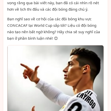
vọng rằng qua bài viết này, bạn đã có cái nhìn rõ nét
hơn về lịch thi đấu và các đội bóng đáng chú ý.
Bạn nghĩ sao về cơ hội của các đội bóng khu vực
CONCACAF tại World Cup sắp tới? Liệu có đội bóng
nào tạo nên bất ngờ không? Hãy chia sẻ suy nghĩ của
bạn ở phần bình luận nhé! 😊