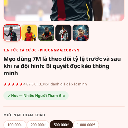
TIN TỨC CÁ CƯỢC · PHUONGMAICORP.VN
Mẹo dùng 7M là theo dõi tỷ lệ trước và sau
khi ra đội hình: Bí quyết đọc kèo thông
minh
★★★★★
4.8 / 5.0 · 3,046+ đánh giá đã xác minh
Hot — Nhiều Người Tham Gia
MỨC NẠP THAM KHẢO
100.000₫
200.000₫
500.000₫
1.000.000₫