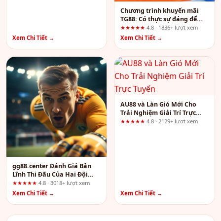
Chương trình khuyến mãi
TG88: Có thực sự đáng để
anh em xuống tiền?
★★★★★
4.8 · 1836+ lượt xem
Xem Chi Tiết →
Xem Chi Tiết →
AU88 và Làn Gió Mới Cho
Trải Nghiệm Giải Trí Trực
Tuyến
★★★★★
4.8 · 2129+ lượt xem
gg88.center Đánh Giá Bản
Lĩnh Thi Đấu Của Hai Đội
Trước Trận Cuối
★★★★★
4.8 · 3018+ lượt xem
Xem Chi Tiết →
Xem Chi Tiết →