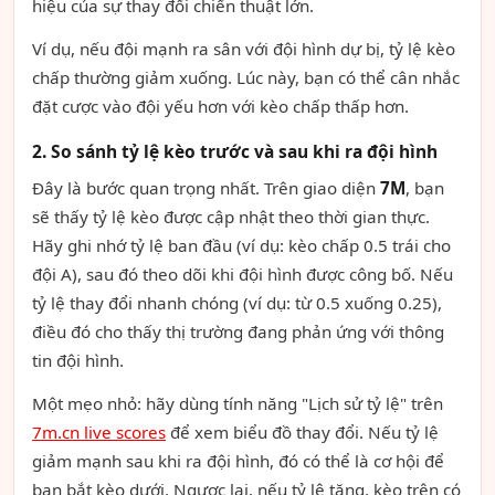
hiệu của sự thay đổi chiến thuật lớn.
Ví dụ, nếu đội mạnh ra sân với đội hình dự bị, tỷ lệ kèo
chấp thường giảm xuống. Lúc này, bạn có thể cân nhắc
đặt cược vào đội yếu hơn với kèo chấp thấp hơn.
2. So sánh tỷ lệ kèo trước và sau khi ra đội hình
Đây là bước quan trọng nhất. Trên giao diện
7M
, bạn
sẽ thấy tỷ lệ kèo được cập nhật theo thời gian thực.
Hãy ghi nhớ tỷ lệ ban đầu (ví dụ: kèo chấp 0.5 trái cho
đội A), sau đó theo dõi khi đội hình được công bố. Nếu
tỷ lệ thay đổi nhanh chóng (ví dụ: từ 0.5 xuống 0.25),
điều đó cho thấy thị trường đang phản ứng với thông
tin đội hình.
Một mẹo nhỏ: hãy dùng tính năng "Lịch sử tỷ lệ" trên
7m.cn live scores
để xem biểu đồ thay đổi. Nếu tỷ lệ
giảm mạnh sau khi ra đội hình, đó có thể là cơ hội để
bạn bắt kèo dưới. Ngược lại, nếu tỷ lệ tăng, kèo trên có