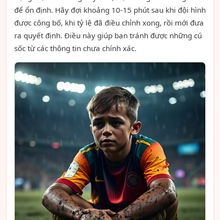
để ổn định. Hãy đợi khoảng 10-15 phút sau khi đội hình
được công bố, khi tỷ lệ đã điều chỉnh xong, rồi mới đưa
ra quyết định. Điều này giúp bạn tránh được những cú
sốc từ các thông tin chưa chính xác.