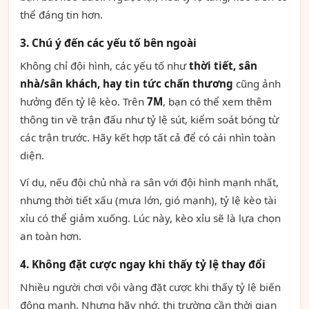
thể đáng tin hơn.
3. Chú ý đến các yếu tố bên ngoài
Không chỉ đội hình, các yếu tố như
thời tiết, sân
nhà/sân khách, hay tin tức chấn thương
cũng ảnh
hưởng đến tỷ lệ kèo. Trên
7M
, bạn có thể xem thêm
thông tin về trận đấu như tỷ lệ sút, kiểm soát bóng từ
các trận trước. Hãy kết hợp tất cả để có cái nhìn toàn
diện.
Ví dụ, nếu đội chủ nhà ra sân với đội hình mạnh nhất,
nhưng thời tiết xấu (mưa lớn, gió mạnh), tỷ lệ kèo tài
xỉu có thể giảm xuống. Lúc này, kèo xỉu sẽ là lựa chọn
an toàn hơn.
4. Không đặt cược ngay khi thấy tỷ lệ thay đổi
Nhiều người chơi vội vàng đặt cược khi thấy tỷ lệ biến
động mạnh. Nhưng hãy nhớ, thị trường cần thời gian