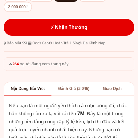
2.000.000₫
⚡ Nhận Thưởng
🔒 Bảo Mật SSL
🎰 Odds Cao
🔄 Hoàn Trả 1.5%
💳 Đa Kênh Nạp
🔥
264
người đang xem trang này
Nội Dung Bài Viết
Đánh Giá (3,046)
Giao Dịch
Nếu bạn là một người yêu thích cá cược bóng đá, chắc
hẳn không còn xa lạ với cái tên
7M
. Đây là một trong
những nền tảng cung cấp tỷ lệ kèo, lịch thi đấu và kết
quả trực tuyến nhanh nhất hiện nay. Nhưng bạn có
biết, việc chỉ nhìn vào tỷ lệ kèo thôi là chưa đủ? Bí