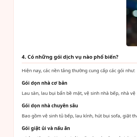
4. Có những gói dịch vụ nào phổ biến?
Hiện nay, các nền tảng thường cung cấp các gói như:
Gói dọn nhà cơ bản
Lau sàn, lau bụi bẩn bề mặt, vệ sinh nhà bếp, nhà vệ 
Gói dọn nhà chuyên sâu
Bao gồm vệ sinh tủ bếp, lau kính, hút bụi sofa, giặt t
Gói giặt ủi và nấu ăn