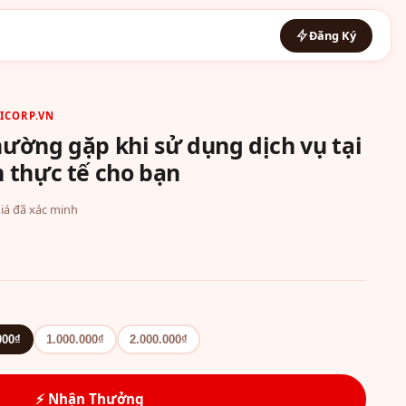
Đăng Ký
ICORP.VN
ường gặp khi sử dụng dịch vụ tại
 thực tế cho bạn
 giá đã xác minh
000₫
1.000.000₫
2.000.000₫
⚡ Nhận Thưởng