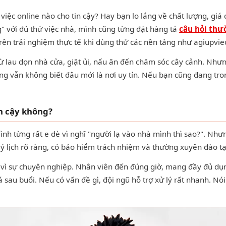
ệc online nào cho tin cậy? Hay bạn lo lắng về chất lượng, giá c
" với đủ thứ việc nhà, mình cũng từng đặt hàng tá
câu hỏi thư
rên trải nghiệm thực tế khi dùng thử các nền tảng như agiupviec
từ lau dọn nhà cửa, giặt ủi, nấu ăn đến chăm sóc cây cảnh. Nhưn
ùng vẫn không biết đâu mới là nơi uy tín. Nếu bạn cũng đang tron
in cậy không?
ình từng rất e dè vì nghĩ "người lạ vào nhà mình thì sao?". Như
 lý lịch rõ ràng, có bảo hiểm trách nhiệm và thường xuyên đào t
 vì sự chuyên nghiệp. Nhân viên đến đúng giờ, mang đầy đủ dụn
 sau buổi. Nếu có vấn đề gì, đội ngũ hỗ trợ xử lý rất nhanh. Nó