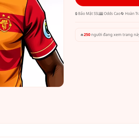
🔒 Bảo Mật SSL
🎰 Odds Cao
🔄 Hoàn Tr
🔥
250
người đang xem trang nà