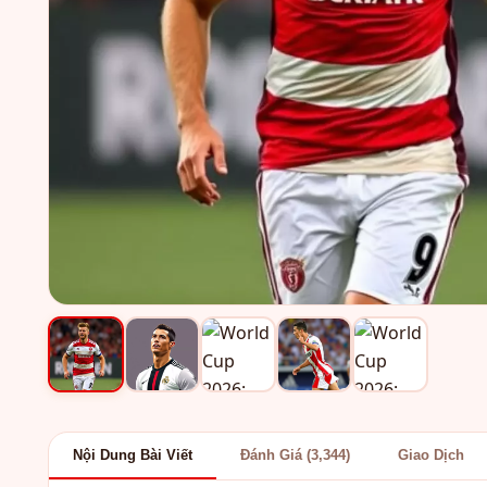
Nội Dung Bài Viết
Đánh Giá (3,344)
Giao Dịch