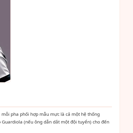
, mỗi pha phối hợp mẫu mực là cả một hệ thống
p Guardiola (nếu ông dẫn dắt một đội tuyển) cho đến