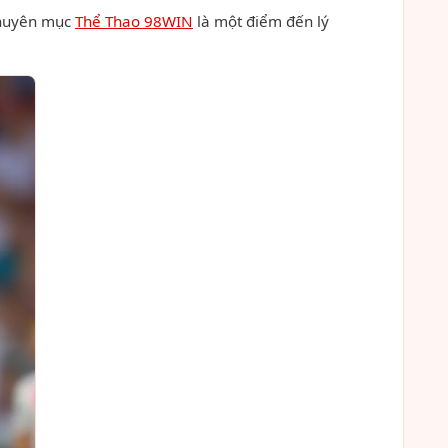
 chuyên mục
Thể Thao 98WIN
là một điểm đến lý