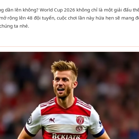
g dần lên không? World Cup 2026 không chỉ là một giải đấu th
 mở rộng lên 48 đội tuyển, cuộc chơi lần này hứa hẹn sẽ mang đế
chúng ta nhé.