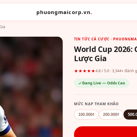
phuongmaicorp.vn
.
Gia
TIN TỨC CÁ CƯỢC · PHUONGMA
World Cup 2026: 
Lược Gia
★★★★★
4.8 / 5.0 · 3,344+ đánh
Đang Live — Odds Cao
MỨC NẠP THAM KHẢO
100.000₫
200.000₫
500.