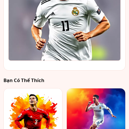
Bạn Có Thể Thích