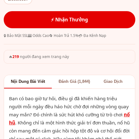
⚡ Nhận Thưởng
🔒 Bảo Mật SSL
🎰 Odds Cao
🔄 Hoàn Trả 1.5%
💳 Đa Kênh Nạp
🔥
219
người đang xem trang này
Nội Dung Bài Viết
Đánh Giá (1,844)
Giao Dịch
Bạn có bao giờ tự hỏi, điều gì đã khiến hàng triệu
người mỗi ngày đều háo hức chờ đợi những vòng quay
may mắn? Đó chính là sức hút khó cưỡng từ trò chơi
nổ
hũ
. Không chỉ là một hình thức giải trí đơn thuần, nổ hũ
còn mang đến cảm giác hồi hộp tột độ và cơ hội đổi đời
chỉ sau một cú click. Hãy cùng tôi khám phá thế giới