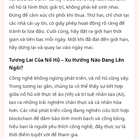
nổ hũ là hình thức giải trí, không phải kế sinh nhai.
Đừng để cảm xúc chi phối khi thua. Thứ hai, chỉ chơi tại
các nhà cái uy tín, có giấy phép hoạt động rõ ràng để
tránh bị lừa đảo. Cuối cùng, hãy đặt ra giới hạn thời
gian và tiền bạc mỗi ngày. Một khi đã đạt đến giới hạn,
hãy dừng lại và quay lại vào ngày mai.
Tương Lai Của Nổ Hũ – Xu Hướng Nào Đang Lên
Ngôi?
Công nghệ không ngừng phát triển, và nổ hũ cũng vậy.
Trong tương lai gần, chúng ta có thể thấy sự kết hợp
giữa nổ hũ với thực tế ảo (VR) và trí tuệ nhân tạo (AI),
tạo ra những trải nghiệm chân thực và cá nhân hóa
hơn. Các nhà phát triển cũng đang nghiên cứu tích hợp
blockchain để đảm bảo tính minh bạch và công bằng.
Nếu bạn là người yêu thích công nghệ, đây thực sự là
thời điểm tuyệt vời để tham gia.