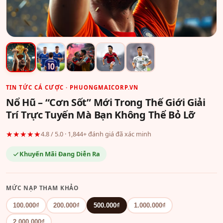
TIN TỨC CÁ CƯỢC · PHUONGMAICORP.VN
Nổ Hũ – “Cơn Sốt” Mới Trong Thế Giới Giải
Trí Trực Tuyến Mà Bạn Không Thể Bỏ Lỡ
★★★★★
4.8 / 5.0 · 1,844+ đánh giá đã xác minh
Khuyến Mãi Đang Diễn Ra
MỨC NẠP THAM KHẢO
100.000₫
200.000₫
500.000₫
1.000.000₫
2.000.000₫