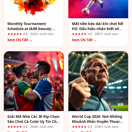
Monthly Tournament
Mất tiền kéo dài khi chơi Nổ
Schedule at tk88.beauty:
Hũ: Dấu hiệu nhận biết sớm
Three Key Findings One Year
để tránh "mất trắng"
★★★★★
4.8 · 3242+ lượt xem
★★★★★
4.8 · 2907+ lượt xem
In
Xem Chi Tiết →
Xem Chi Tiết →
Giải Mã Nhà Cái: Bí Kíp Chọn
World Cup 2026: Nơi Những
Sân Chơi Cá Cược Uy Tín Cho
Khoảnh Khắc Huyền Thoại
Người Mới
Được Tạo Ra
★★★★★
4.8 · 2456+ lượt xem
★★★★★
4.8 · 2342+ lượt xem