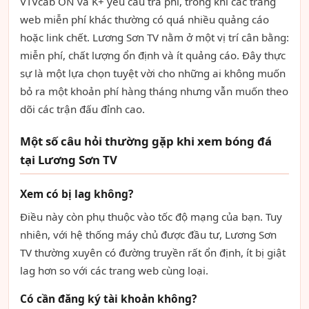
VTVcab ON và K+ yêu cầu trả phí, trong khi các trang
web miễn phí khác thường có quá nhiều quảng cáo
hoặc link chết. Lương Sơn TV nằm ở một vị trí cân bằng:
miễn phí, chất lượng ổn định và ít quảng cáo. Đây thực
sự là một lựa chọn tuyệt vời cho những ai không muốn
bỏ ra một khoản phí hàng tháng nhưng vẫn muốn theo
dõi các trận đấu đỉnh cao.
Một số câu hỏi thường gặp khi xem bóng đá
tại Lương Sơn TV
Xem có bị lag không?
Điều này còn phụ thuộc vào tốc độ mạng của bạn. Tuy
nhiên, với hệ thống máy chủ được đầu tư, Lương Sơn
TV thường xuyên có đường truyền rất ổn định, ít bị giật
lag hơn so với các trang web cùng loại.
Có cần đăng ký tài khoản không?