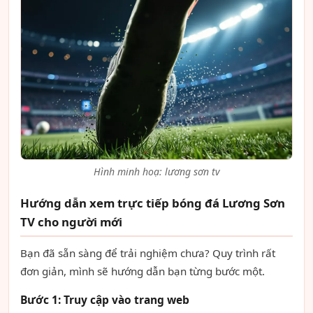
Hình minh hoạ: lương sơn tv
Hướng dẫn xem trực tiếp bóng đá Lương Sơn
TV cho người mới
Bạn đã sẵn sàng để trải nghiệm chưa? Quy trình rất
đơn giản, mình sẽ hướng dẫn bạn từng bước một.
Bước 1: Truy cập vào trang web