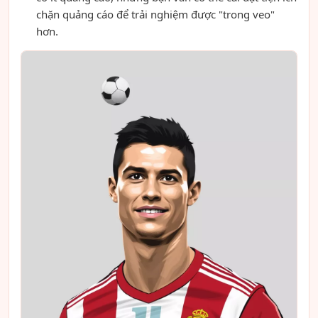
chặn quảng cáo để trải nghiệm được "trong veo"
hơn.