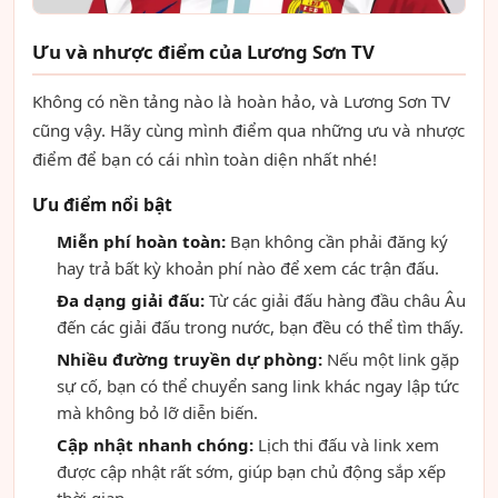
Ưu và nhược điểm của Lương Sơn TV
Không có nền tảng nào là hoàn hảo, và Lương Sơn TV
cũng vậy. Hãy cùng mình điểm qua những ưu và nhược
điểm để bạn có cái nhìn toàn diện nhất nhé!
Ưu điểm nổi bật
Miễn phí hoàn toàn:
Bạn không cần phải đăng ký
hay trả bất kỳ khoản phí nào để xem các trận đấu.
Đa dạng giải đấu:
Từ các giải đấu hàng đầu châu Âu
đến các giải đấu trong nước, bạn đều có thể tìm thấy.
Nhiều đường truyền dự phòng:
Nếu một link gặp
sự cố, bạn có thể chuyển sang link khác ngay lập tức
mà không bỏ lỡ diễn biến.
Cập nhật nhanh chóng:
Lịch thi đấu và link xem
được cập nhật rất sớm, giúp bạn chủ động sắp xếp