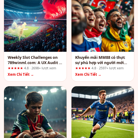
Weekly Slot Challenges on
Khuyến mãi MM88 có thực
789winml.com: A UX Audit of
sự phù hợp với người mới
Claims and Realities
nạp tiền lần đầu không?
★★★★★
4.8 · 2698+ lượt xem
★★★★★
4.8 · 2597+ lượt xem
Xem Chi Tiết →
Xem Chi Tiết →