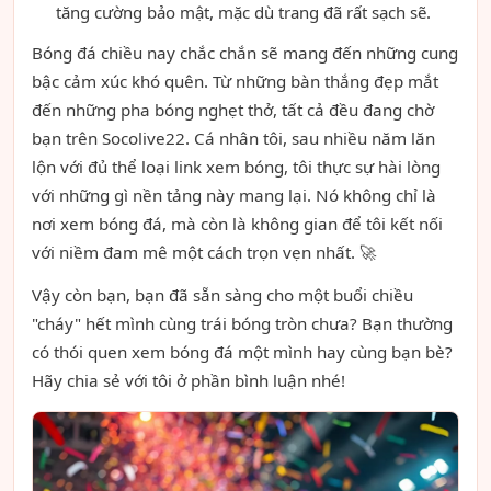
tăng cường bảo mật, mặc dù trang đã rất sạch sẽ.
Bóng đá chiều nay chắc chắn sẽ mang đến những cung
bậc cảm xúc khó quên. Từ những bàn thắng đẹp mắt
đến những pha bóng nghẹt thở, tất cả đều đang chờ
bạn trên Socolive22. Cá nhân tôi, sau nhiều năm lăn
lộn với đủ thể loại link xem bóng, tôi thực sự hài lòng
với những gì nền tảng này mang lại. Nó không chỉ là
nơi xem bóng đá, mà còn là không gian để tôi kết nối
với niềm đam mê một cách trọn vẹn nhất. 🚀
Vậy còn bạn, bạn đã sẵn sàng cho một buổi chiều
"cháy" hết mình cùng trái bóng tròn chưa? Bạn thường
có thói quen xem bóng đá một mình hay cùng bạn bè?
Hãy chia sẻ với tôi ở phần bình luận nhé!