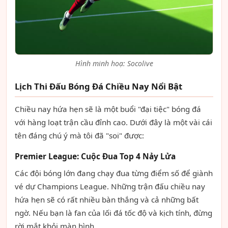
Hình minh hoạ: Socolive
Lịch Thi Đấu Bóng Đá Chiều Nay Nổi Bật
Chiều nay hứa hẹn sẽ là một buổi "đại tiệc" bóng đá
với hàng loạt trận cầu đỉnh cao. Dưới đây là một vài cái
tên đáng chú ý mà tôi đã "soi" được:
Premier League: Cuộc Đua Top 4 Nảy Lửa
Các đội bóng lớn đang chạy đua từng điểm số để giành
vé dự Champions League. Những trận đấu chiều nay
hứa hẹn sẽ có rất nhiều bàn thắng và cả những bất
ngờ. Nếu bạn là fan của lối đá tốc độ và kịch tính, đừng
rời mắt khỏi màn hình.