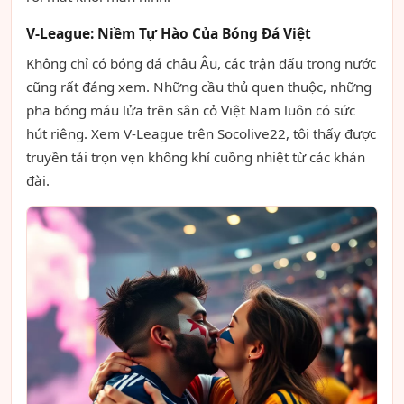
V-League: Niềm Tự Hào Của Bóng Đá Việt
Không chỉ có bóng đá châu Âu, các trận đấu trong nước
cũng rất đáng xem. Những cầu thủ quen thuộc, những
pha bóng máu lửa trên sân cỏ Việt Nam luôn có sức
hút riêng. Xem V-League trên Socolive22, tôi thấy được
truyền tải trọn vẹn không khí cuồng nhiệt từ các khán
đài.