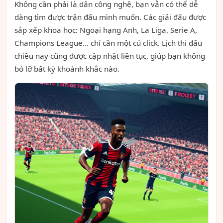
Không cần phải là dân công nghệ, bạn vẫn có thể dễ
dàng tìm được trận đấu mình muốn. Các giải đấu được
sắp xếp khoa học: Ngoại hạng Anh, La Liga, Serie A,
Champions League... chỉ cần một cú click. Lịch thi đấu
chiều nay cũng được cập nhật liên tục, giúp bạn không
bỏ lỡ bất kỳ khoảnh khắc nào.