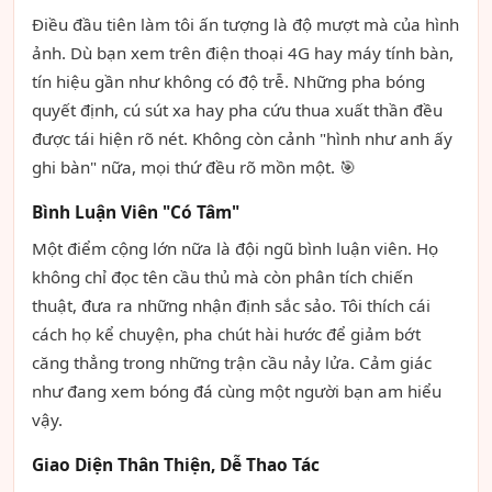
Điều đầu tiên làm tôi ấn tượng là độ mượt mà của hình
ảnh. Dù bạn xem trên điện thoại 4G hay máy tính bàn,
tín hiệu gần như không có độ trễ. Những pha bóng
quyết định, cú sút xa hay pha cứu thua xuất thần đều
được tái hiện rõ nét. Không còn cảnh "hình như anh ấy
ghi bàn" nữa, mọi thứ đều rõ mồn một. 🎯
Bình Luận Viên "Có Tâm"
Một điểm cộng lớn nữa là đội ngũ bình luận viên. Họ
không chỉ đọc tên cầu thủ mà còn phân tích chiến
thuật, đưa ra những nhận định sắc sảo. Tôi thích cái
cách họ kể chuyện, pha chút hài hước để giảm bớt
căng thẳng trong những trận cầu nảy lửa. Cảm giác
như đang xem bóng đá cùng một người bạn am hiểu
vậy.
Giao Diện Thân Thiện, Dễ Thao Tác