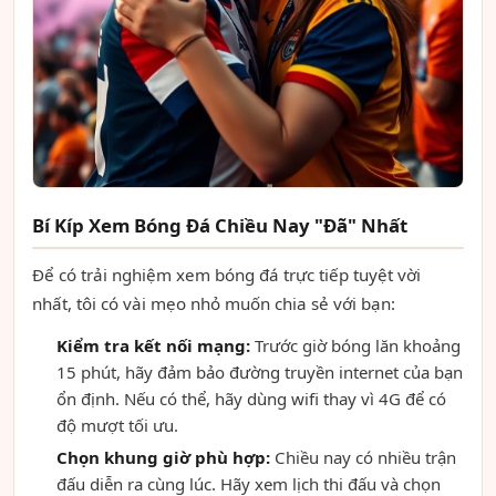
Bí Kíp Xem Bóng Đá Chiều Nay "Đã" Nhất
Để có trải nghiệm xem bóng đá trực tiếp tuyệt vời
nhất, tôi có vài mẹo nhỏ muốn chia sẻ với bạn:
Kiểm tra kết nối mạng:
Trước giờ bóng lăn khoảng
15 phút, hãy đảm bảo đường truyền internet của bạn
ổn định. Nếu có thể, hãy dùng wifi thay vì 4G để có
độ mượt tối ưu.
Chọn khung giờ phù hợp:
Chiều nay có nhiều trận
đấu diễn ra cùng lúc. Hãy xem lịch thi đấu và chọn