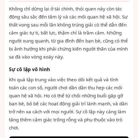
Không chỉ dừng lại ở tài chính, thói quen này còn tác
động sâu sắc đến tâm lý và các mối quan hệ xã hội. Sự
thất vọng sau mỗi lần không trúng giải có thể dẫn đến
cảm giác tự ti, bất lực, thậm chí là trầm cảm. Những
người xung quanh, từ gia đình đến bạn bè, cũng có thể
bị ảnh hưởng khi phải chứng kiến người thân của mình
sa đà vào vòng xoáy này.
Sự cô lập vô hình
Khi quá tập trung vào việc theo dõi kết quả và tính
toán các con số, người chơi dần dần thu hẹp các mối
quan hệ xã hội. Họ có thể từ chối những buổi gặp gỡ
bạn bè, bỏ bê các hoạt động giải trí lành mạnh, và dần
trở nên xa cách với mọi người. Sự cô lập này càng làm
tăng thêm cảm giác trống rỗng và phụ thuộc vào trò
chơi.