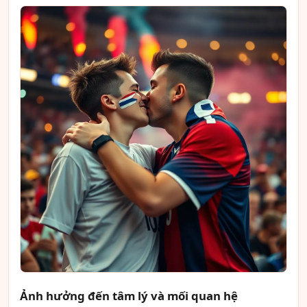
Ảnh hưởng đến tâm lý và mối quan hệ