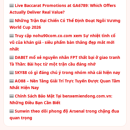
🎰
Live Baccarat Promotions at GA6789: Which Offers
Actually Deliver Real Value?
🎰
Những Trận Đại Chiến Có Thể Định Đoạt Ngôi Vương
World Cup 2026
🎰
Truy cập nohu90com.co.com xem Sự nhiệt tình cổ
vũ của khán giả - siêu phẩm bàn thắng đẹp mắt mới
nhất
🎰
DABET mổ xẻ nguyên nhân FPT thất bại ở giao tranh
Tà Thần: Bài học từ một trận cầu đáng nhớ
🎰
SKY88 có gì đáng chú ý trong nhóm nhà cái hiện nay
🎰
AO88 – Nền Tảng Giải Trí Trực Tuyến Được Quan Tâm
Nhất Hiện Nay
🎰
Chính Sách Bảo Mật Tại benxemiendong.com.vn:
Những Điều Bạn Cần Biết
🎰
Sunwin theo dõi phong độ Arsenal trong chặng đua
quan trọng