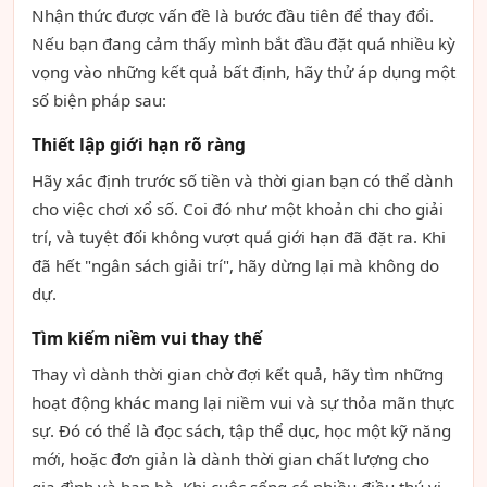
Nhận thức được vấn đề là bước đầu tiên để thay đổi.
Nếu bạn đang cảm thấy mình bắt đầu đặt quá nhiều kỳ
vọng vào những kết quả bất định, hãy thử áp dụng một
số biện pháp sau:
Thiết lập giới hạn rõ ràng
Hãy xác định trước số tiền và thời gian bạn có thể dành
cho việc chơi xổ số. Coi đó như một khoản chi cho giải
trí, và tuyệt đối không vượt quá giới hạn đã đặt ra. Khi
đã hết "ngân sách giải trí", hãy dừng lại mà không do
dự.
Tìm kiếm niềm vui thay thế
Thay vì dành thời gian chờ đợi kết quả, hãy tìm những
hoạt động khác mang lại niềm vui và sự thỏa mãn thực
sự. Đó có thể là đọc sách, tập thể dục, học một kỹ năng
mới, hoặc đơn giản là dành thời gian chất lượng cho