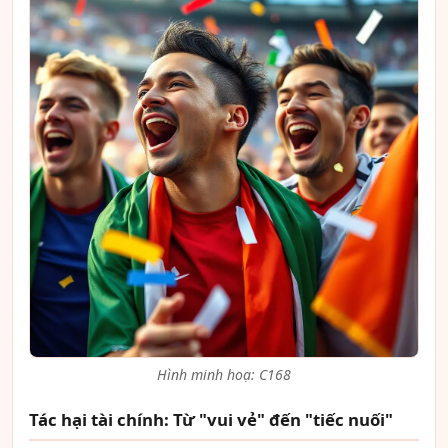
Hình minh hoạ: C168
Tác hại tài chính: Từ "vui vẻ" đến "tiếc nuối"