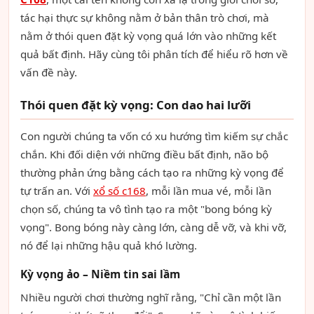
tác hại thực sự không nằm ở bản thân trò chơi, mà
nằm ở thói quen đặt kỳ vọng quá lớn vào những kết
quả bất định. Hãy cùng tôi phân tích để hiểu rõ hơn về
vấn đề này.
Thói quen đặt kỳ vọng: Con dao hai lưỡi
Con người chúng ta vốn có xu hướng tìm kiếm sự chắc
chắn. Khi đối diện với những điều bất định, não bộ
thường phản ứng bằng cách tạo ra những kỳ vọng để
tự trấn an. Với
xổ số c168
, mỗi lần mua vé, mỗi lần
chọn số, chúng ta vô tình tạo ra một "bong bóng kỳ
vọng". Bong bóng này càng lớn, càng dễ vỡ, và khi vỡ,
nó để lại những hậu quả khó lường.
Kỳ vọng ảo – Niềm tin sai lầm
Nhiều người chơi thường nghĩ rằng, "Chỉ cần một lần