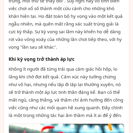
trúng, mọi thứ sẽ thay đổi". Suy nghĩ này vô tình biến
việc chơi xổ số thành một cứu cánh cho những khó
khăn hiện tại. Họ đặt toàn bộ hy vọng vào một kết quả
ngẫu nhiên, mà quên mất rằng xác suất trúng giải là
cực kỳ thấp. Sự kỳ vọng sai lầm này khiến họ dễ dàng
rơi vào vòng xoáy của những lần chơi tiếp theo, với hy
vọng "lần sau sẽ khác".
Khi kỳ vọng trở thành áp lực
Không ít người đã từng trải qua cảm giác hồi hộp, lo
lắng khi chờ đợi kết quả. Cảm xúc này tưởng chừng
như vô hại, nhưng nếu lặp đi lặp lại thường xuyên, nó
sẽ trở thành một áp lực tinh thần đáng kể. Bạn có thể
mất ngủ, căng thẳng, và thậm chí ảnh hưởng đến công
việc cũng như các mối quan hệ xung quanh. Đây chính
là một trong những tác hại âm thầm mà ít ai để ý đến.