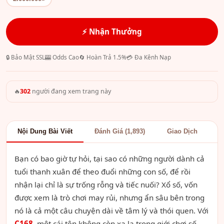
⚡ Nhận Thưởng
🔒 Bảo Mật SSL
🎰 Odds Cao
🔄 Hoàn Trả 1.5%
💳 Đa Kênh Nạp
🔥
302
người đang xem trang này
Nội Dung Bài Viết
Đánh Giá (1,893)
Giao Dịch
Bạn có bao giờ tự hỏi, tại sao có những người dành cả
tuổi thanh xuân để theo đuổi những con số, để rồi
nhận lại chỉ là sự trống rỗng và tiếc nuối? Xổ số, vốn
được xem là trò chơi may rủi, nhưng ẩn sâu bên trong
nó là cả một câu chuyện dài về tâm lý và thói quen. Với
C168
, một cái tên không còn xa lạ trong giới chơi số,