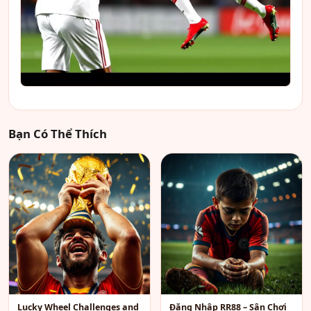
Bạn Có Thể Thích
Lucky Wheel Challenges and
Đăng Nhập RR88 – Sân Chơi