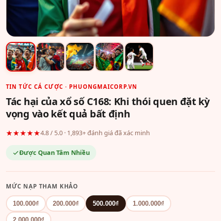
TIN TỨC CÁ CƯỢC · PHUONGMAICORP.VN
Tác hại của xổ số C168: Khi thói quen đặt kỳ
vọng vào kết quả bất định
★★★★★
4.8 / 5.0 · 1,893+ đánh giá đã xác minh
Được Quan Tâm Nhiều
MỨC NẠP THAM KHẢO
100.000₫
200.000₫
500.000₫
1.000.000₫
2.000.000₫