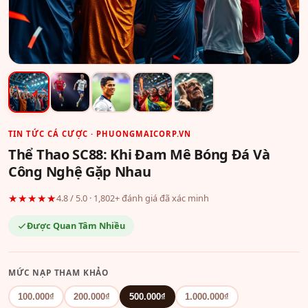
TIN TỨC CÁ CƯỢC · PHUONGMAICORP.VN
Thể Thao SC88: Khi Đam Mê Bóng Đá Và
Công Nghệ Gặp Nhau
★★★★★
4.8 / 5.0 · 1,802+ đánh giá đã xác minh
Được Quan Tâm Nhiều
MỨC NẠP THAM KHẢO
100.000₫
200.000₫
500.000₫
1.000.000₫