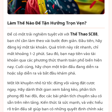
Làm Thế Nào Để Tận Hưởng Trọn Vẹn?
Để có một trải nghiệm tuyệt vời với
Thể Thao SC88
,
bạn chỉ cần làm theo vài bước đơn giản. Đầu tiên, hãy
đăng ký một tài khoản. Quá trình này rất nhanh, chỉ
mất khoảng 1-2 phút. Sau đó, bạn nạp tiền vào tài
khoản qua các phương thức thanh toán phổ biến hiện
nay. Cuối cùng, hãy chọn một trận đấu đang diễn ra
hoặc sắp diễn ra và bắt đầu khám phá.
Một lời khuyên nhỏ từ tôi: đừng vội vàng đặt cược
ngay. Hãy dành thời gian xem bảng kèo, phân tích
phong độ hai đội, đọc các bài phân tích chuyên sâu có
sẵn trên nền tảng. Kiến thức là sức mạnh, và việc hiểu
rõ trận đấu sẽ giúp bạn có những quyết định chính xác