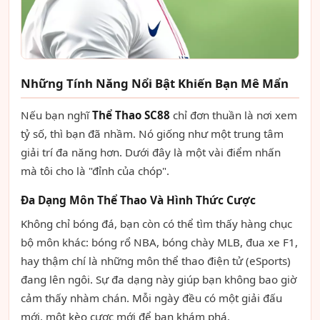
Những Tính Năng Nổi Bật Khiến Bạn Mê Mẩn
Nếu bạn nghĩ
Thể Thao SC88
chỉ đơn thuần là nơi xem
tỷ số, thì bạn đã nhầm. Nó giống như một trung tâm
giải trí đa năng hơn. Dưới đây là một vài điểm nhấn
mà tôi cho là "đỉnh của chóp".
Đa Dạng Môn Thể Thao Và Hình Thức Cược
Không chỉ bóng đá, bạn còn có thể tìm thấy hàng chục
bộ môn khác: bóng rổ NBA, bóng chày MLB, đua xe F1,
hay thậm chí là những môn thể thao điện tử (eSports)
đang lên ngôi. Sự đa dạng này giúp bạn không bao giờ
cảm thấy nhàm chán. Mỗi ngày đều có một giải đấu
mới, một kèo cược mới để bạn khám phá.