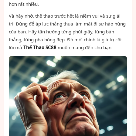
hơn rất nhiều.
Và hãy nhớ, thể thao trước hết là niềm vui và sự giải
trí. Đừng để áp lực thắng thua làm mất đi sự hào hứng
của bạn. Hãy tận hưởng từng phút giây, từng bàn
thắng, từng pha bóng đẹp. Đó mới chính là giá trị cốt
lõi mà
Thể Thao SC88
muốn mang đến cho bạn.