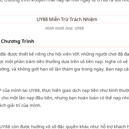
Hình minh hoạ: UY88
t Chương Trình
đãi được thiết kế riêng cho hội viên VIP, những người chơi đã đạ
ợc một phần trăm tiền thưởng dựa trên số tiền nạp. Nghe có vẻ 
ường, và không giới hạn số lần tham gia trong ngày. Bạn nạp cà
P của mình tại UY88, thực hiện giao dịch nạp tiền như bình thư
g cho một lần nạp đầu tiên, nhưng bạn hoàn toàn có thể nạp nhi
ch giải trí của mình.
 UY88 còn được hưởng vô số đặc quyền khác như: hỗ trợ khách h