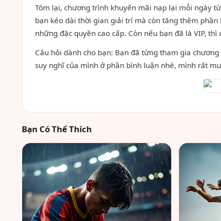
Tóm lại, chương trình khuyến mãi nạp lại mỗi ngày 
bạn kéo dài thời gian giải trí mà còn tăng thêm phần 
những đặc quyền cao cấp. Còn nếu bạn đã là VIP, thì
Câu hỏi dành cho bạn: Bạn đã từng tham gia chương t
suy nghĩ của mình ở phần bình luận nhé, mình rất mu
Bạn Có Thể Thích