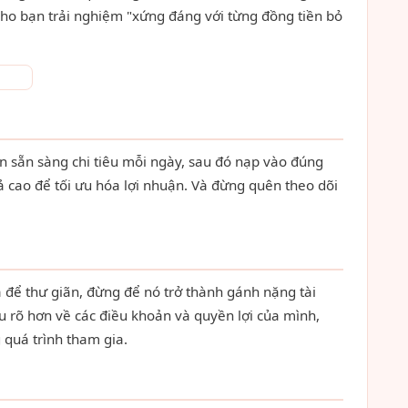
cho bạn trải nghiệm "xứng đáng với từng đồng tiền bỏ
ạn sẵn sàng chi tiêu mỗi ngày, sau đó nạp vào đúng
rả cao để tối ưu hóa lợi nhuận. Và đừng quên theo dõi
à để thư giãn, đừng để nó trở thành gánh nặng tài
u rõ hơn về các điều khoản và quyền lợi của mình,
g quá trình tham gia.