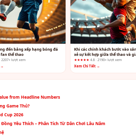
ang đến bảng xếp hạng bóng đá
Khi các chính khách bước vào sâ
 fan thể thao
xẻ sự kết hợp giữa thể thao và giả
69VN
 · 2207+ lượt xem
★★★★★
4.8 · 2190+ lượt xem
 →
Xem Chi Tiết →
Value from Headline Numbers
ồng Game Thủ?
ld Cup 2026
Đồng Yêu Thích – Phân Tích Từ Dân Chơi Lâu Năm
hệ