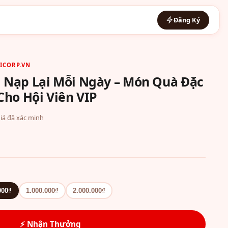
Đăng Ký
ICORP.VN
 Nạp Lại Mỗi Ngày – Món Quà Đặc
Cho Hội Viên VIP
 giá đã xác minh
000₫
1.000.000₫
2.000.000₫
⚡ Nhận Thưởng