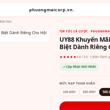
phuongmaicorp.vn
.
Biệt Dàn
TIN TỨC CÁ CƯỢC · PHUONGMA
UY88 Khuyến Mãi
Biệt Dành Riêng 
★★★★★
4.8 / 5.0 · 1,858+ đánh
Cập Nhật Mới Nhất
MỨC NẠP THAM KHẢO
100.000₫
200.000₫
500.