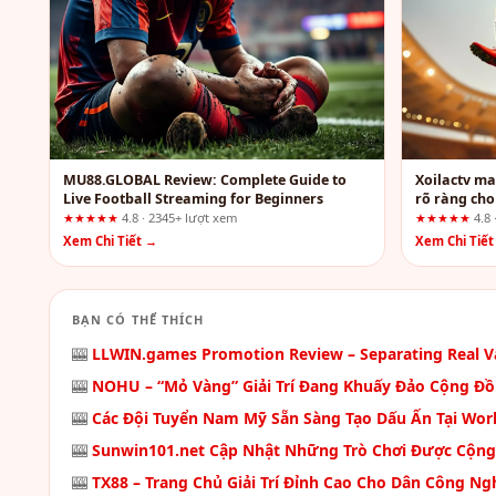
MU88.GLOBAL Review: Complete Guide to
Xoilactv m
Live Football Streaming for Beginners
rõ ràng cho
★★★★★
4.8 · 2345+ lượt xem
★★★★★
4.8
Xem Chi Tiết →
Xem Chi Tiết
BẠN CÓ THỂ THÍCH
🎰
LLWIN.games Promotion Review – Separating Real 
🎰
NOHU – “Mỏ Vàng” Giải Trí Đang Khuấy Đảo Cộng Đ
🎰
Các Đội Tuyển Nam Mỹ Sẵn Sàng Tạo Dấu Ấn Tại Wor
🎰
Sunwin101.net Cập Nhật Những Trò Chơi Được Cộng 
🎰
TX88 – Trang Chủ Giải Trí Đỉnh Cao Cho Dân Công Ng