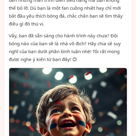
đến những màn trình diễn siêu hạng mà bạn không
thể bỏ lỡ. Dù bạn là một fan cuồng nhiệt hay chỉ mới
bắt đầu yêu thích bóng đá, chắc chắn bạn sẽ tìm thấy
điều gì đó thú vị.
Vậy, bạn đã sẵn sàng cho hành trình này chưa? Đội
bóng nào của bạn sẽ là nhà vô địch? Hãy chia sẻ suy
nghĩ của bạn dưới phần bình luận nhé! Tôi rất mong
được nghe ý kiến từ bạn đấy! 😊