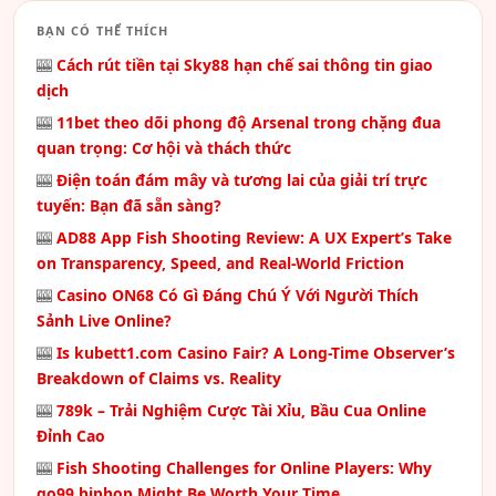
BẠN CÓ THỂ THÍCH
🎰
Cách rút tiền tại Sky88 hạn chế sai thông tin giao
dịch
🎰
11bet theo dõi phong độ Arsenal trong chặng đua
quan trọng: Cơ hội và thách thức
🎰
Điện toán đám mây và tương lai của giải trí trực
tuyến: Bạn đã sẵn sàng?
🎰
AD88 App Fish Shooting Review: A UX Expert’s Take
on Transparency, Speed, and Real-World Friction
🎰
Casino ON68 Có Gì Đáng Chú Ý Với Người Thích
Sảnh Live Online?
🎰
Is kubett1.com Casino Fair? A Long-Time Observer’s
Breakdown of Claims vs. Reality
🎰
789k – Trải Nghiệm Cược Tài Xỉu, Bầu Cua Online
Đỉnh Cao
🎰
Fish Shooting Challenges for Online Players: Why
go99.hiphop Might Be Worth Your Time