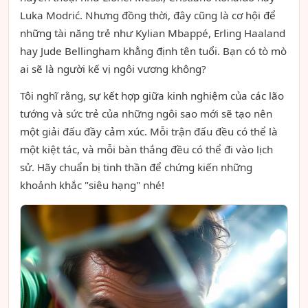
Luka Modrić. Nhưng đồng thời, đây cũng là cơ hội để
những tài năng trẻ như Kylian Mbappé, Erling Haaland
hay Jude Bellingham khẳng định tên tuổi. Bạn có tò mò
ai sẽ là người kế vị ngôi vương không?
Tôi nghĩ rằng, sự kết hợp giữa kinh nghiệm của các lão
tướng và sức trẻ của những ngôi sao mới sẽ tạo nên
một giải đấu đầy cảm xúc. Mỗi trận đấu đều có thể là
một kiệt tác, và mỗi bàn thắng đều có thể đi vào lịch
sử. Hãy chuẩn bị tinh thần để chứng kiến những
khoảnh khắc "siêu hạng" nhé!