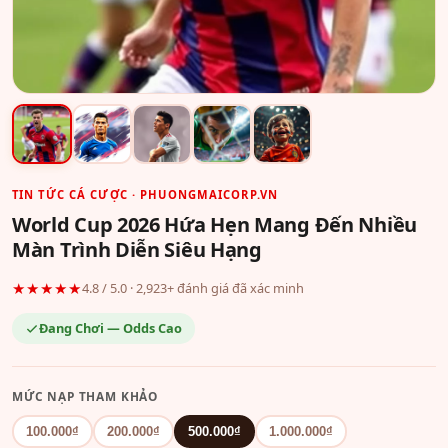
TIN TỨC CÁ CƯỢC · PHUONGMAICORP.VN
World Cup 2026 Hứa Hẹn Mang Đến Nhiều
Màn Trình Diễn Siêu Hạng
★★★★★
4.8 / 5.0 · 2,923+ đánh giá đã xác minh
Đang Chơi — Odds Cao
MỨC NẠP THAM KHẢO
100.000₫
200.000₫
500.000₫
1.000.000₫