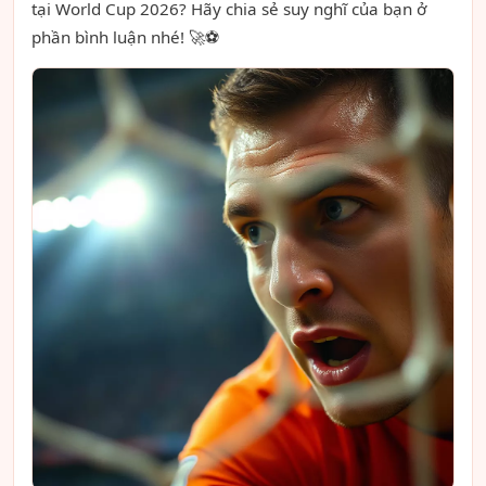
tại World Cup 2026? Hãy chia sẻ suy nghĩ của bạn ở
phần bình luận nhé! 🚀⚽