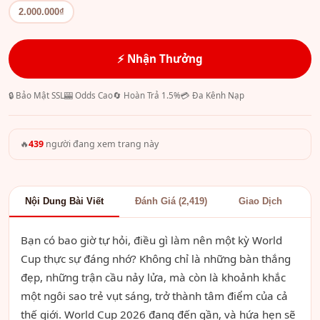
2.000.000₫
⚡ Nhận Thưởng
🔒 Bảo Mật SSL
🎰 Odds Cao
🔄 Hoàn Trả 1.5%
💳 Đa Kênh Nạp
🔥
439
người đang xem trang này
Nội Dung Bài Viết
Đánh Giá (2,419)
Giao Dịch
Bạn có bao giờ tự hỏi, điều gì làm nên một kỳ World
Cup thực sự đáng nhớ? Không chỉ là những bàn thắng
đẹp, những trận cầu nảy lửa, mà còn là khoảnh khắc
một ngôi sao trẻ vụt sáng, trở thành tâm điểm của cả
thế giới. World Cup 2026 đang đến gần, và hứa hẹn sẽ