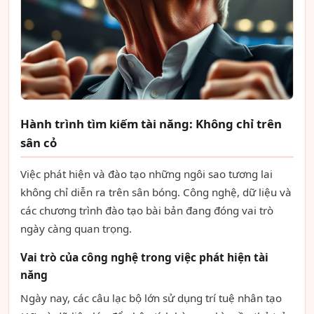
Hành trình tìm kiếm tài năng: Không chỉ trên
sân cỏ
Việc phát hiện và đào tạo những ngôi sao tương lai
không chỉ diễn ra trên sân bóng. Công nghệ, dữ liệu và
các chương trình đào tạo bài bản đang đóng vai trò
ngày càng quan trọng.
Vai trò của công nghệ trong việc phát hiện tài
năng
Ngày nay, các câu lạc bộ lớn sử dụng trí tuệ nhân tạo