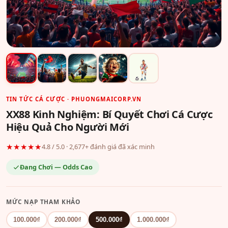
TIN TỨC CÁ CƯỢC · PHUONGMAICORP.VN
XX88 Kinh Nghiệm: Bí Quyết Chơi Cá Cược
Hiệu Quả Cho Người Mới
★★★★★
4.8 / 5.0 · 2,677+ đánh giá đã xác minh
Đang Chơi — Odds Cao
MỨC NẠP THAM KHẢO
100.000₫
200.000₫
500.000₫
1.000.000₫