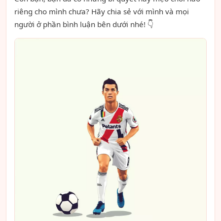
riêng cho mình chưa? Hãy chia sẻ với mình và mọi
người ở phần bình luận bên dưới nhé! 👇