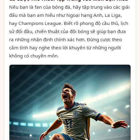
Nếu bạn là fan của bóng đá, hãy tập trung vào các giải
đấu mà bạn am hiểu như Ngoại hạng Anh, La Liga,
hay Champions League. Biết rõ phong độ cầu thủ, lịch
sử đối đầu, chiến thuật của đội bóng sẽ giúp bạn đưa
ra những nhận định chính xác hơn. Đừng cược theo
cảm tính hay nghe theo lời khuyên từ những người
không có chuyên môn.