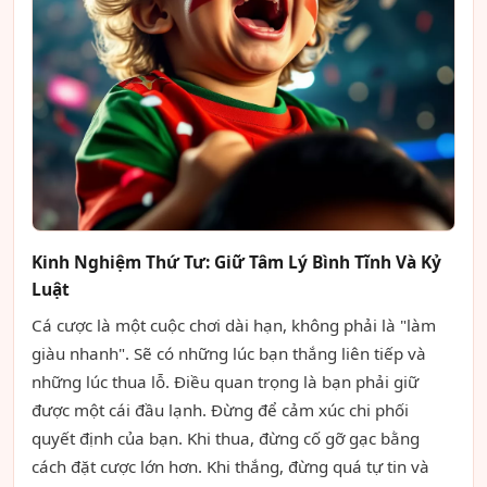
Kinh Nghiệm Thứ Tư: Giữ Tâm Lý Bình Tĩnh Và Kỷ
Luật
Cá cược là một cuộc chơi dài hạn, không phải là "làm
giàu nhanh". Sẽ có những lúc bạn thắng liên tiếp và
những lúc thua lỗ. Điều quan trọng là bạn phải giữ
được một cái đầu lạnh. Đừng để cảm xúc chi phối
quyết định của bạn. Khi thua, đừng cố gỡ gạc bằng
cách đặt cược lớn hơn. Khi thắng, đừng quá tự tin và