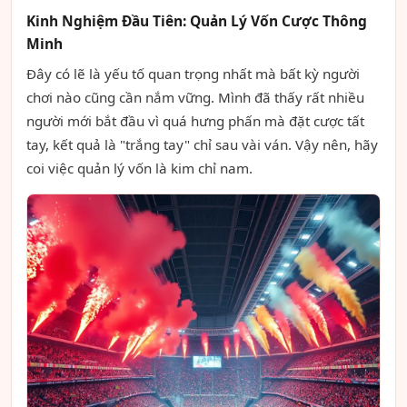
Kinh Nghiệm Đầu Tiên: Quản Lý Vốn Cược Thông
Minh
Đây có lẽ là yếu tố quan trọng nhất mà bất kỳ người
chơi nào cũng cần nắm vững. Mình đã thấy rất nhiều
người mới bắt đầu vì quá hưng phấn mà đặt cược tất
tay, kết quả là "trắng tay" chỉ sau vài ván. Vậy nên, hãy
coi việc quản lý vốn là kim chỉ nam.