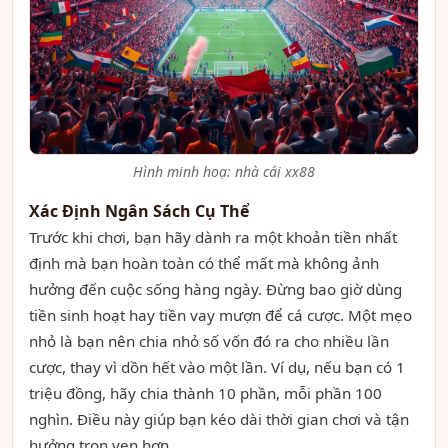
Hình minh hoạ: nhà cái xx88
Xác Định Ngân Sách Cụ Thể
Trước khi chơi, bạn hãy dành ra một khoản tiền nhất
định mà bạn hoàn toàn có thể mất mà không ảnh
hưởng đến cuộc sống hàng ngày. Đừng bao giờ dùng
tiền sinh hoạt hay tiền vay mượn để cá cược. Một mẹo
nhỏ là bạn nên chia nhỏ số vốn đó ra cho nhiều lần
cược, thay vì dồn hết vào một lần. Ví dụ, nếu bạn có 1
triệu đồng, hãy chia thành 10 phần, mỗi phần 100
nghìn. Điều này giúp bạn kéo dài thời gian chơi và tận
hưởng trọn vẹn hơn.