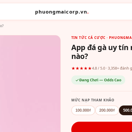
phuongmaicorp.vn
.
ào?
TIN TỨC CÁ CƯỢC · PHUONGMA
App đá gà uy tín
nào?
★★★★★
4.8 / 5.0 · 3,358+ đánh
Đang Chơi — Odds Cao
MỨC NẠP THAM KHẢO
100.000₫
200.000₫
500.