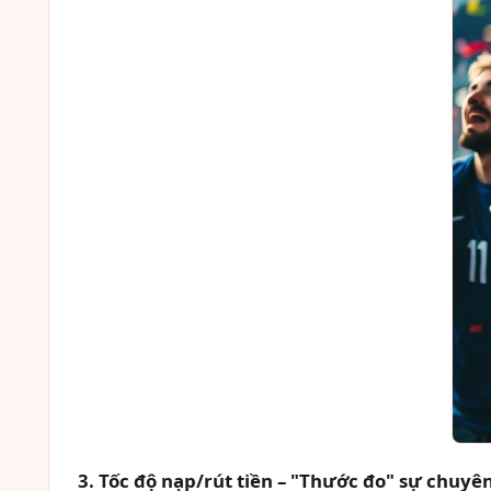
3. Tốc độ nạp/rút tiền – "Thước đo" sự chuyê