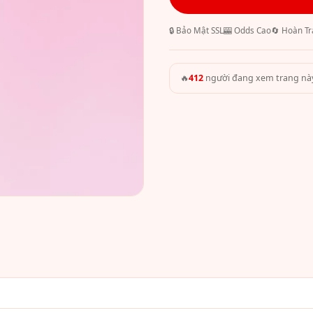
🔒 Bảo Mật SSL
🎰 Odds Cao
🔄 Hoàn Tr
🔥
412
người đang xem trang nà