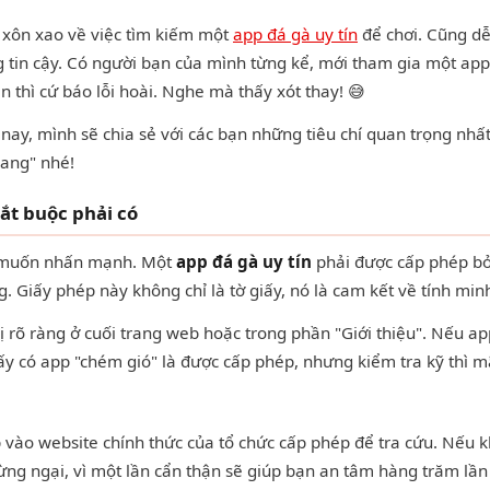
 xôn xao về việc tìm kiếm một
app đá gà uy tín
để chơi. Cũng dễ
tin cậy. Có người bạn của mình từng kể, mới tham gia một app 
iền thì cứ báo lỗi hoài. Nghe mà thấy xót thay! 😅
nay, mình sẽ chia sẻ với các bạn những tiêu chí quan trọng nhấ
mang" nhé!
ắt buộc phải có
nh muốn nhấn mạnh. Một
app đá gà uy tín
phải được cấp phép bởi 
Giấy phép này không chỉ là tờ giấy, nó là cam kết về tính min
ị rõ ràng ở cuối trang web hoặc trong phần "Giới thiệu". Nếu a
ấy có app "chém gió" là được cấp phép, nhưng kiểm tra kỹ thì m
 vào website chính thức của tổ chức cấp phép để tra cứu. Nếu kh
ng ngại, vì một lần cẩn thận sẽ giúp bạn an tâm hàng trăm lần