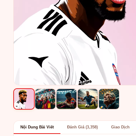
Nội Dung Bài Viết
Đánh Giá (3,358)
Giao Dịch