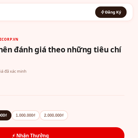
Đăng Ký
ICORP.VN
 nên đánh giá theo những tiêu chí
 giá đã xác minh
000₫
1.000.000₫
2.000.000₫
⚡ Nhận Thưởng