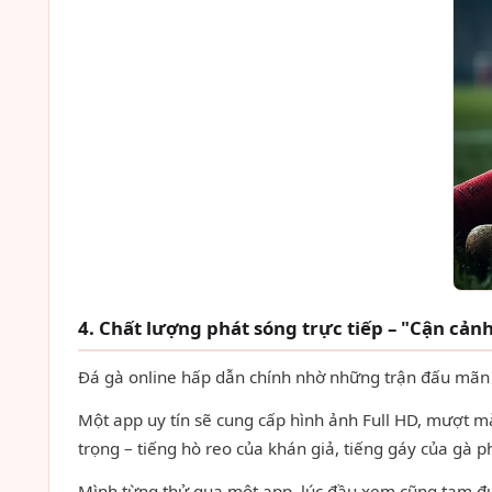
4. Chất lượng phát sóng trực tiếp – "Cận cả
Đá gà online hấp dẫn chính nhờ những trận đấu mãn nh
Một app uy tín sẽ cung cấp hình ảnh Full HD, mượt mà
trọng – tiếng hò reo của khán giả, tiếng gáy của gà p
Mình từng thử qua một app, lúc đầu xem cũng tạm được,