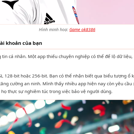
Hình minh hoạ:
Game ok8386
tài khoản của bạn
g tin cá nhân. Một app thiếu chuyên nghiệp có thể để lộ dữ liệu,
28-bit hoặc 256-bit. Bạn có thể nhận biết qua biểu tượng ổ khó
 tăng cường an ninh. Mình thấy nhiều app hiện nay còn yêu cầu x
y họ thực sự nghiêm túc trong việc bảo vệ người dùng.