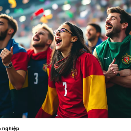
n nghiệp