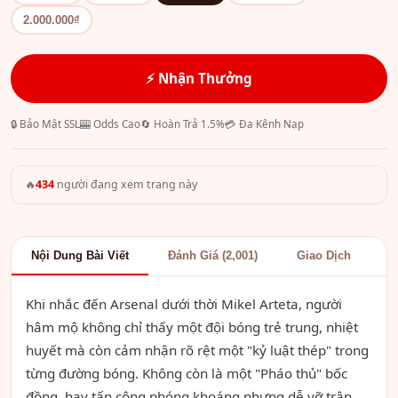
2.000.000₫
⚡ Nhận Thưởng
🔒 Bảo Mật SSL
🎰 Odds Cao
🔄 Hoàn Trả 1.5%
💳 Đa Kênh Nạp
🔥
434
người đang xem trang này
Nội Dung Bài Viết
Đánh Giá (2,001)
Giao Dịch
Khi nhắc đến Arsenal dưới thời Mikel Arteta, người
hâm mộ không chỉ thấy một đội bóng trẻ trung, nhiệt
huyết mà còn cảm nhận rõ rệt một "kỷ luật thép" trong
từng đường bóng. Không còn là một "Pháo thủ" bốc
đồng, hay tấn công phóng khoáng nhưng dễ vỡ trận,