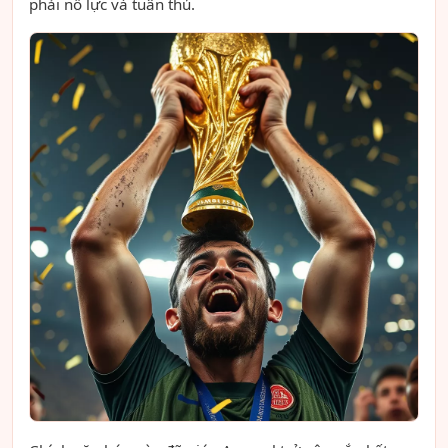
phải nỗ lực và tuân thủ.