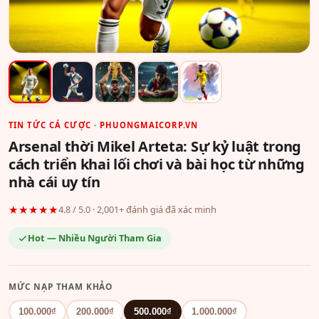
TIN TỨC CÁ CƯỢC · PHUONGMAICORP.VN
Arsenal thời Mikel Arteta: Sự kỷ luật trong
cách triển khai lối chơi và bài học từ những
nhà cái uy tín
★★★★★
4.8 / 5.0 · 2,001+ đánh giá đã xác minh
Hot — Nhiều Người Tham Gia
MỨC NẠP THAM KHẢO
100.000₫
200.000₫
500.000₫
1.000.000₫