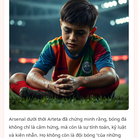
Arsenal dưới thời Arteta đã chứng minh rằng, bóng đá
không chỉ là cảm hứng, mà còn là sự tính toán, kỷ luật
và kiên nhẫn. Họ không còn là đội bóng "của những