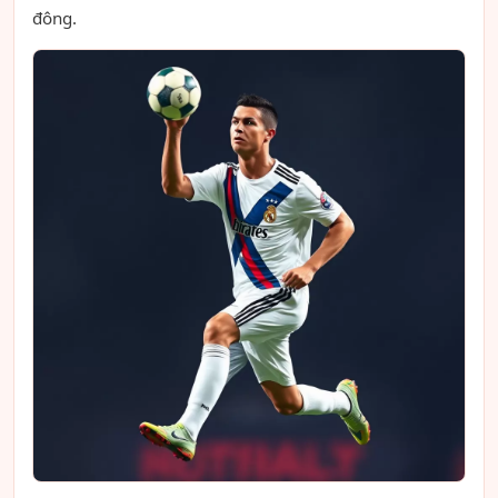
đông.