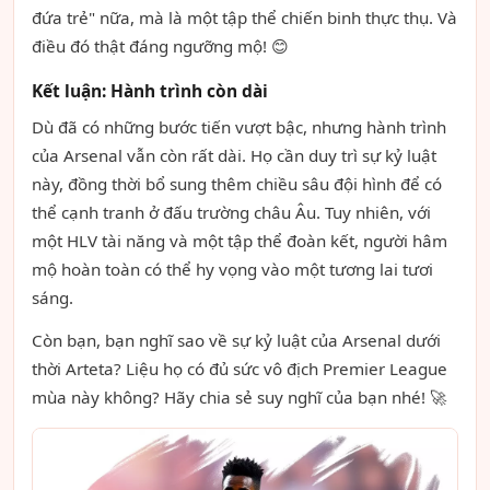
đứa trẻ" nữa, mà là một tập thể chiến binh thực thụ. Và
điều đó thật đáng ngưỡng mộ! 😊
Kết luận: Hành trình còn dài
Dù đã có những bước tiến vượt bậc, nhưng hành trình
của Arsenal vẫn còn rất dài. Họ cần duy trì sự kỷ luật
này, đồng thời bổ sung thêm chiều sâu đội hình để có
thể cạnh tranh ở đấu trường châu Âu. Tuy nhiên, với
một HLV tài năng và một tập thể đoàn kết, người hâm
mộ hoàn toàn có thể hy vọng vào một tương lai tươi
sáng.
Còn bạn, bạn nghĩ sao về sự kỷ luật của Arsenal dưới
thời Arteta? Liệu họ có đủ sức vô địch Premier League
mùa này không? Hãy chia sẻ suy nghĩ của bạn nhé! 🚀