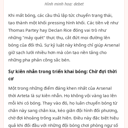
Hình minh hoạ: debet
Khi mất bóng, các cầu thủ lập tức chuyển trạng thái,
tạo thành một khối pressing hình khối. Các tiền vệ như
Thomas Partey hay Declan Rice đóng vai trò như
những "máy quét" thực thụ, cắt đứt mọi đường lên
bóng của đối thủ. Sự kỷ luật này không chỉ giúp Arsenal
giữ sạch lưới nhiều hơn mà còn tạo nền tảng cho
những pha phản công sắc bén.
Sự kiên nhẫn trong triển khai bóng: Chờ đợi thời
cơ
Một trong những điểm đáng khen nhất của Arsenal
thời Arteta là sự kiên nhẫn. Họ không vội vàng lao lên
mỗi khi có bóng. Thay vào đó, họ luân chuyển bóng từ
chân này sang chân kia, kéo giãn đội hình đối phương,
chờ đợi khoảng trống xuất hiện. Điều này đặc biệt hiệu
quả khi đối đầu với những đội bóng chơi phòng ngự số