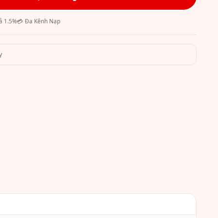
ả 1.5%
💳 Đa Kênh Nạp
y