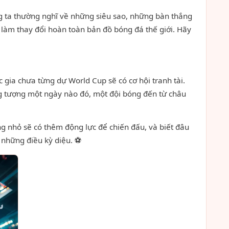
g ta thường nghĩ về những siêu sao, những bàn thắng
làm thay đổi hoàn toàn bản đồ bóng đá thế giới. Hãy
 gia chưa từng dự World Cup sẽ có cơ hội tranh tài.
ởng tượng một ngày nào đó, một đội bóng đến từ châu
g nhỏ sẽ có thêm động lực để chiến đấu, và biết đâu
 những điều kỳ diệu. ⚽