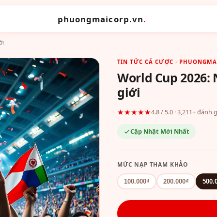
phuongmaicorp.vn
.
ới
TIN TỨC CÁ CƯỢC · PHUONGMA
World Cup 2026: 
giới
★★★★★
4.8 / 5.0 · 3,211+ đánh
Cập Nhật Mới Nhất
MỨC NẠP THAM KHẢO
100.000₫
200.000₫
500.