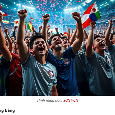
Hình minh hoạ:
SUN WIN
òng bảng