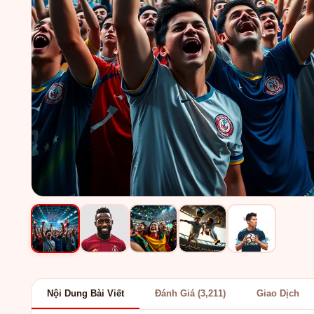
Nội Dung Bài Viết
Đánh Giá (3,211)
Giao Dịch