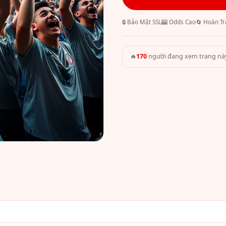
🔒 Bảo Mật SSL
🎰 Odds Cao
🔄 Hoàn Tr
🔥
170
người đang xem trang nà