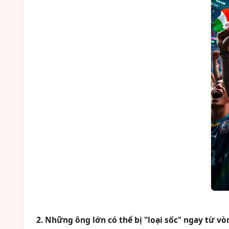
2. Những ông lớn có thể bị "loại sốc" ngay từ v