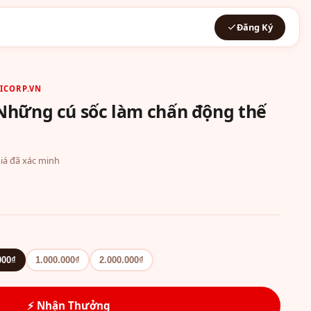
Đăng Ký
ICORP.VN
Những cú sốc làm chấn động thế
 giá đã xác minh
000₫
1.000.000₫
2.000.000₫
⚡ Nhận Thưởng