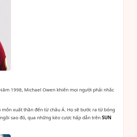
ũ. Năm 1998, Michael Owen khiến mọi người phải nhắc
hủ môn xuất thần đến từ châu Á. Họ sẽ bước ra từ bóng
g ngôi sao đó, qua những kèo cược hấp dẫn trên
SUN