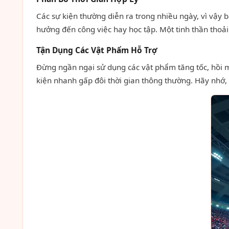
Các sự kiện thường diễn ra trong nhiều ngày, vì vậy 
hưởng đến công việc hay học tập. Một tinh thần thoải
Tận Dụng Các Vật Phẩm Hỗ Trợ
Đừng ngần ngại sử dụng các vật phẩm tăng tốc, hồi má
kiện nhanh gấp đôi thời gian thông thường. Hãy nhớ, 