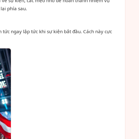
i về sự kiện, các mẹo nhỏ để hoàn thành nhiệm vụ
lại phía sau.
tức ngay lập tức khi sự kiện bắt đầu. Cách này cực