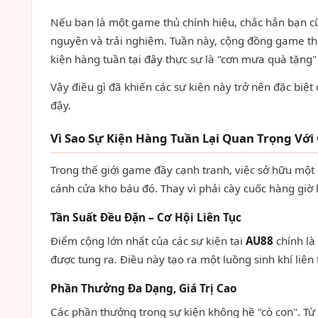
Nếu bạn là một game thủ chính hiệu, chắc hẳn bạn cũ
nguyên và trải nghiệm. Tuần này, cộng đồng game thủ
kiện hàng tuần tại đây thực sự là "cơn mưa quà tặng
Vậy điều gì đã khiến các sự kiện này trở nên đặc biệt 
đây.
Vì Sao Sự Kiện Hàng Tuần Lại Quan Trọng Vớ
Trong thế giới game đầy cạnh tranh, việc sở hữu một 
cánh cửa kho báu đó. Thay vì phải cày cuốc hàng giờ l
Tần Suất Đều Đặn – Cơ Hội Liên Tục
Điểm cộng lớn nhất của các sự kiện tại
AU88
chính là
được tung ra. Điều này tạo ra một luồng sinh khí liê
Phần Thưởng Đa Dạng, Giá Trị Cao
Các phần thưởng trong sự kiện không hề "cò con". Từ