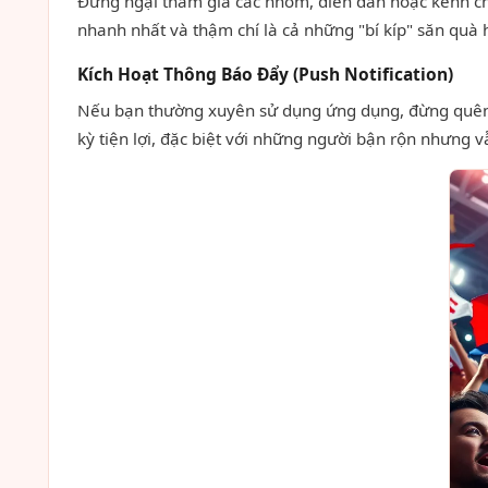
Đừng ngại tham gia các nhóm, diễn đàn hoặc kênh cha
nhanh nhất và thậm chí là cả những "bí kíp" săn quà 
Kích Hoạt Thông Báo Đẩy (Push Notification)
Nếu bạn thường xuyên sử dụng ứng dụng, đừng quên bậ
kỳ tiện lợi, đặc biệt với những người bận rộn nhưng 