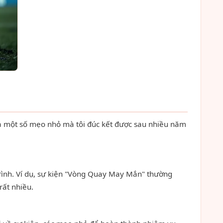
 là một số mẹo nhỏ mà tôi đúc kết được sau nhiều năm
trình. Ví dụ, sự kiện "Vòng Quay May Mắn" thường
rất nhiều.