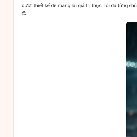
được thiết kế để mang lại giá trị thực. Tôi đã từng 
😉