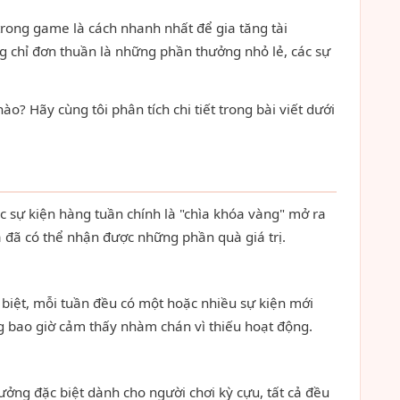
trong game là cách nhanh nhất để gia tăng tài
g chỉ đơn thuần là những phần thưởng nhỏ lẻ, các sự
ào? Hãy cùng tôi phân tích chi tiết trong bài viết dưới
c sự kiện hàng tuần chính là "chìa khóa vàng" mở ra
à đã có thể nhận được những phần quà giá trị.
 biệt, mỗi tuần đều có một hoặc nhiều sự kiện mới
ng bao giờ cảm thấy nhàm chán vì thiếu hoạt động.
ởng đặc biệt dành cho người chơi kỳ cựu, tất cả đều