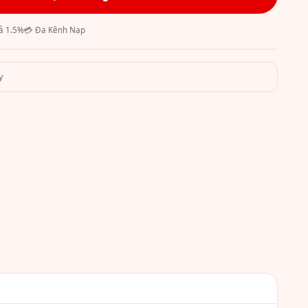
ả 1.5%
💳 Đa Kênh Nạp
y