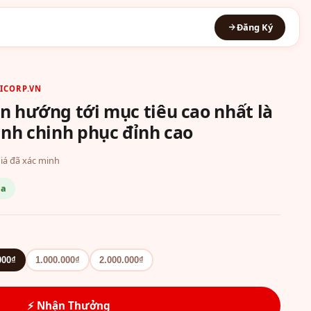
Đăng Ký
ICORP.VN
ôn hướng tới mục tiêu cao nhất là
ình chinh phục đỉnh cao
 giá đã xác minh
ia
000₫
1.000.000₫
2.000.000₫
⚡ Nhận Thưởng