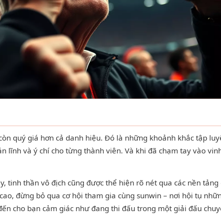
h còn quý giá hơn cả danh hiệu. Đó là những khoảnh khắc tập lu
 lĩnh và ý chí cho từng thành viên. Và khi đã chạm tay vào vi
nay, tinh thần vô địch cũng được thể hiện rõ nét qua các nền tả
ao, đừng bỏ qua cơ hội tham gia cùng sunwin – nơi hội tụ những 
n cho bạn cảm giác như đang thi đấu trong một giải đấu chuy