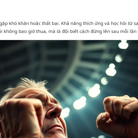
 gặp khó khăn hoặc thất bại. Khả năng thích ứng và học hỏi từ s
i không bao giờ thua, mà là đội biết cách đứng lên sau mỗi lần