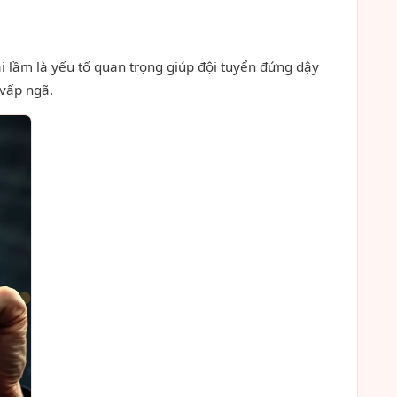
ai lầm là yếu tố quan trọng giúp đội tuyển đứng dậy
 vấp ngã.