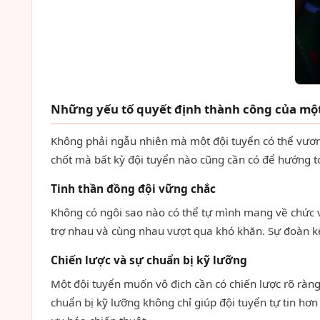
Những yếu tố quyết định thành công của một
Không phải ngẫu nhiên mà một đội tuyển có thể vươn 
chốt mà bất kỳ đội tuyển nào cũng cần có để hướng tớ
Tinh thần đồng đội vững chắc
Không có ngôi sao nào có thể tự mình mang về chức v
trợ nhau và cùng nhau vượt qua khó khăn. Sự đoàn kế
Chiến lược và sự chuẩn bị kỹ lưỡng
Một đội tuyển muốn vô địch cần có chiến lược rõ ràn
chuẩn bị kỹ lưỡng không chỉ giúp đội tuyển tự tin hơn