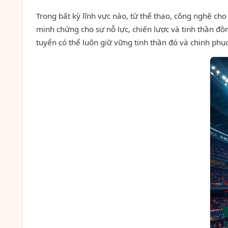
Trong bất kỳ lĩnh vực nào, từ thể thao, công nghệ cho
minh chứng cho sự nỗ lực, chiến lược và tinh thần đồ
tuyển có thể luôn giữ vững tinh thần đó và chinh phụ