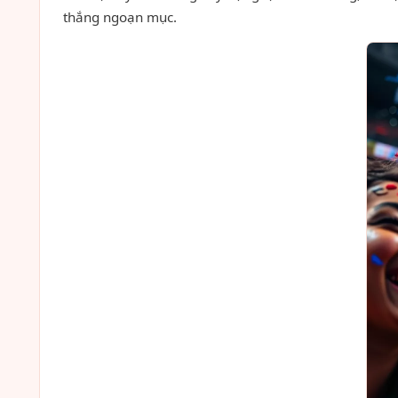
thắng ngoạn mục.