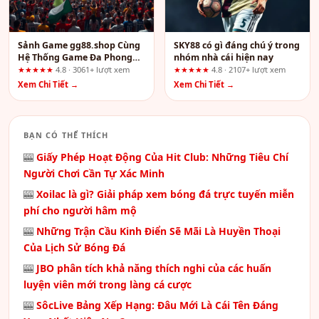
Sảnh Game gg88.shop Cùng
SKY88 có gì đáng chú ý trong
Hệ Thống Game Đa Phong
nhóm nhà cái hiện nay
Cách: Điểm Đến Của Dân
★★★★★
4.8 · 3061+ lượt xem
★★★★★
4.8 · 2107+ lượt xem
Chơi Cá Cược Thực Thụ
Xem Chi Tiết →
Xem Chi Tiết →
BẠN CÓ THỂ THÍCH
🎰
Giấy Phép Hoạt Động Của Hit Club: Những Tiêu Chí
Người Chơi Cần Tự Xác Minh
🎰
Xoilac là gì? Giải pháp xem bóng đá trực tuyến miễn
phí cho người hâm mộ
🎰
Những Trận Cầu Kinh Điển Sẽ Mãi Là Huyền Thoại
Của Lịch Sử Bóng Đá
🎰
JBO phân tích khả năng thích nghi của các huấn
luyện viên mới trong làng cá cược
🎰
SôcLive Bảng Xếp Hạng: Đâu Mới Là Cái Tên Đáng