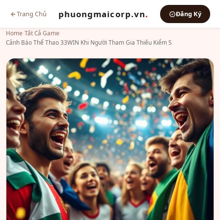
phuongmaicorp.vn
.
Trang Chủ
Đăng Ký
Home
›
Tất Cả Game
›
Cảnh Báo Thể Thao 33WIN Khi Người Tham Gia Thiếu Kiểm S