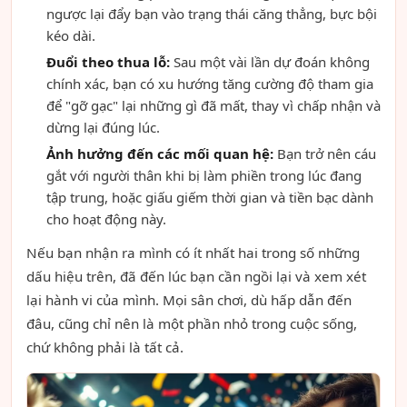
ngược lại đẩy bạn vào trạng thái căng thẳng, bực bội
kéo dài.
Đuổi theo thua lỗ:
Sau một vài lần dự đoán không
chính xác, bạn có xu hướng tăng cường độ tham gia
để "gỡ gạc" lại những gì đã mất, thay vì chấp nhận và
dừng lại đúng lúc.
Ảnh hưởng đến các mối quan hệ:
Bạn trở nên cáu
gắt với người thân khi bị làm phiền trong lúc đang
tập trung, hoặc giấu giếm thời gian và tiền bạc dành
cho hoạt động này.
Nếu bạn nhận ra mình có ít nhất hai trong số những
dấu hiệu trên, đã đến lúc bạn cần ngồi lại và xem xét
lại hành vi của mình. Mọi sân chơi, dù hấp dẫn đến
đâu, cũng chỉ nên là một phần nhỏ trong cuộc sống,
chứ không phải là tất cả.