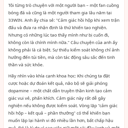
Tôi từng trò chuyện với một người bạn – một fan cuồng
bóng đá và cũng là một người tham gia lâu năm tại
33WIN. Anh ấy chia sẻ: "Cảm giác hồi hộp khi xem trận
đấu và đưa ra nhận định là thứ khiến tao nghiện.
Nhưng có những lúc tao thấy mình như bị cuốn đi,
không còn là chính mình nữa." Câu chuyện của anh ấy
không phải là cá biệt. Sự thiếu kiểm soát không chỉ ảnh
hưởng đến túi tiền, mà còn tác động sâu sắc đến tinh
thần và sức khỏe.
Hãy nhìn vào khía cạnh khoa học: Khi chúng ta đặt
cược hoặc dự đoán kết quả, não bộ sẽ giải phóng
dopamine – một chất dẫn truyền thần kinh tạo cảm
giác vui vẻ, phấn khích. Cảm giác này rất dễ gây
nghiện nếu không được kiểm soát. Vòng lặp "cảm giác
hồi hộp – kết quả – phần thưởng" có thể khiến bạn
muốn lặp lại hành vi đó nhiều lần hơn, bất chấp hậu
quả. Đó là lý do vì sao việc giữ một cái đầu lạnh và một