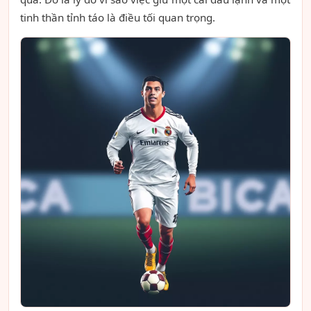
tinh thần tỉnh táo là điều tối quan trọng.