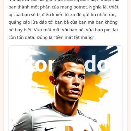
bạn thành một phần của mạng botnet. Nghĩa là, thiết
bị của bạn sẽ bị điều khiển từ xa để gửi tin nhắn rác,
quảng cáo lừa đảo tới bạn bè của bạn mà bạn không
hề hay biết. Vừa mất mặt với bạn bè, vừa hao pin, lại
còn tốn data. Đúng là "tiền mất tật mang".