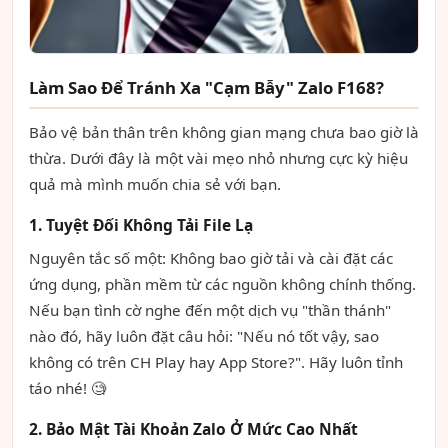
Làm Sao Để Tránh Xa "Cạm Bẫy" Zalo F168?
Bảo vệ bản thân trên không gian mạng chưa bao giờ là
thừa. Dưới đây là một vài mẹo nhỏ nhưng cực kỳ hiệu
quả mà mình muốn chia sẻ với bạn.
1. Tuyệt Đối Không Tải File Lạ
Nguyên tắc số một: Không bao giờ tải và cài đặt các
ứng dụng, phần mềm từ các nguồn không chính thống.
Nếu bạn tình cờ nghe đến một dịch vụ "thần thánh"
nào đó, hãy luôn đặt câu hỏi: "Nếu nó tốt vậy, sao
không có trên CH Play hay App Store?". Hãy luôn tỉnh
táo nhé! 🧐
2. Bảo Mật Tài Khoản Zalo Ở Mức Cao Nhất