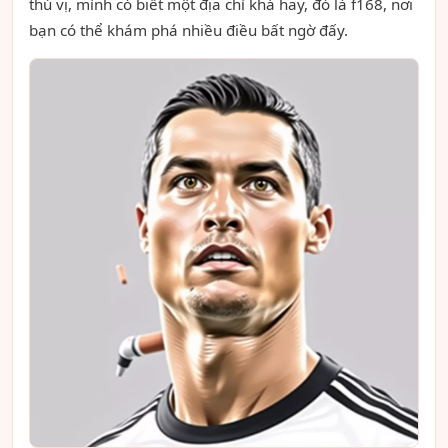
thú vị, mình có biết một địa chỉ khá hay, đó là f168, nơi
bạn có thể khám phá nhiều điều bất ngờ đấy.