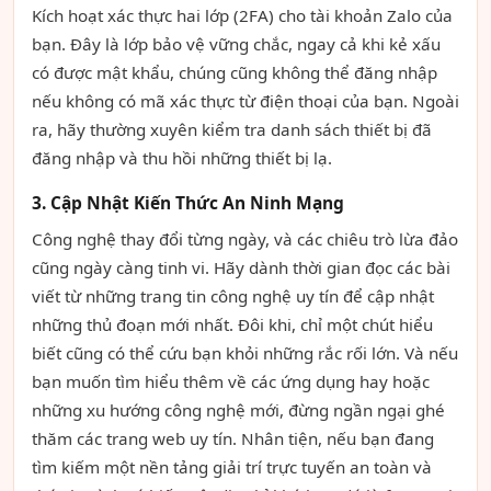
Kích hoạt xác thực hai lớp (2FA) cho tài khoản Zalo của
bạn. Đây là lớp bảo vệ vững chắc, ngay cả khi kẻ xấu
có được mật khẩu, chúng cũng không thể đăng nhập
nếu không có mã xác thực từ điện thoại của bạn. Ngoài
ra, hãy thường xuyên kiểm tra danh sách thiết bị đã
đăng nhập và thu hồi những thiết bị lạ.
3. Cập Nhật Kiến Thức An Ninh Mạng
Công nghệ thay đổi từng ngày, và các chiêu trò lừa đảo
cũng ngày càng tinh vi. Hãy dành thời gian đọc các bài
viết từ những trang tin công nghệ uy tín để cập nhật
những thủ đoạn mới nhất. Đôi khi, chỉ một chút hiểu
biết cũng có thể cứu bạn khỏi những rắc rối lớn. Và nếu
bạn muốn tìm hiểu thêm về các ứng dụng hay hoặc
những xu hướng công nghệ mới, đừng ngần ngại ghé
thăm các trang web uy tín. Nhân tiện, nếu bạn đang
tìm kiếm một nền tảng giải trí trực tuyến an toàn và