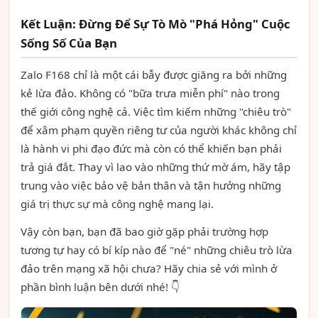
Kết Luận: Đừng Để Sự Tò Mò "Phá Hỏng" Cuộc
Sống Số Của Bạn
Zalo F168 chỉ là một cái bẫy được giăng ra bởi những
kẻ lừa đảo. Không có "bữa trưa miễn phí" nào trong
thế giới công nghệ cả. Việc tìm kiếm những "chiêu trò"
để xâm phạm quyền riêng tư của người khác không chỉ
là hành vi phi đạo đức mà còn có thể khiến bạn phải
trả giá đắt. Thay vì lao vào những thứ mờ ám, hãy tập
trung vào việc bảo vệ bản thân và tận hưởng những
giá trị thực sự mà công nghệ mang lại.
Vậy còn bạn, bạn đã bao giờ gặp phải trường hợp
tương tự hay có bí kíp nào để "né" những chiêu trò lừa
đảo trên mạng xã hội chưa? Hãy chia sẻ với mình ở
phần bình luận bên dưới nhé! 👇