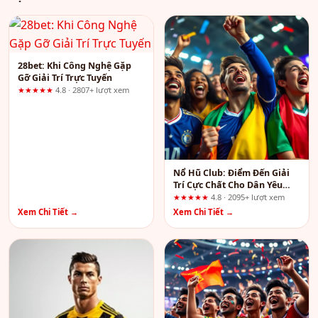
28bet: Khi Công Nghệ Gặp
Gỡ Giải Trí Trực Tuyến
★★★★★
4.8 · 2807+ lượt xem
Nổ Hũ Club: Điểm Đến Giải
Trí Cực Chất Cho Dân Yêu
Công Nghệ
★★★★★
4.8 · 2095+ lượt xem
Xem Chi Tiết →
Xem Chi Tiết →