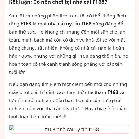
Kết luận: Có nên chơi tại nhà cái F168?
Sau tất cả những phân tích trên, tôi có thể khẳng định
rằng
F168
là một
nhà cái uy tín f168
xứng đáng để
bạn thử sức. Họ không chỉ mang đến một sân chơi an
toàn, minh bạch mà còn có dịch vụ khá tốt so với mặt
bằng chung. Tất nhiên, không có nhà cái nào là hoàn
hảo 100%, nhưng với những gì F168 đang thể hiện, họ
hoàn toàn có thể cạnh tranh sòng phẳng với các tên
tuổi lớn.
Nếu bạn đang tìm kiếm một điểm đến mới cho những
giây phút giải trí đỉnh cao, hãy thử ghé thăm
F168
và
tự mình trải nghiệm. Còn bạn, bạn đã có những trải
nghiệm nào với nhà cái này chưa? Hãy chia sẻ ở phần
bình luận bên dưới nhé! 🎉