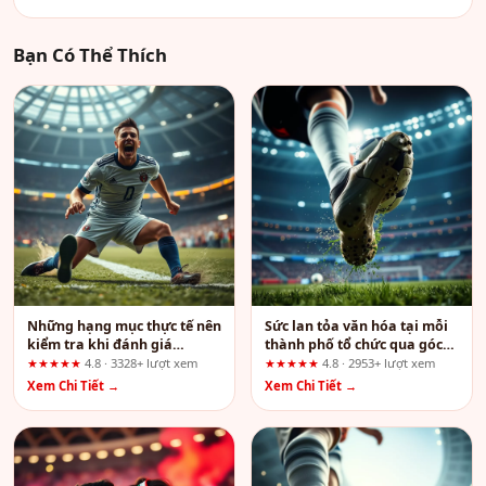
Bạn Có Thể Thích
Những hạng mục thực tế nên
Sức lan tỏa văn hóa tại mỗi
kiểm tra khi đánh giá
thành phố tổ chức qua góc
qs8868.com
nhìn NH88: Ai phù hợp và ai
★★★★★
4.8 · 3328+ lượt xem
★★★★★
4.8 · 2953+ lượt xem
không?
Xem Chi Tiết →
Xem Chi Tiết →