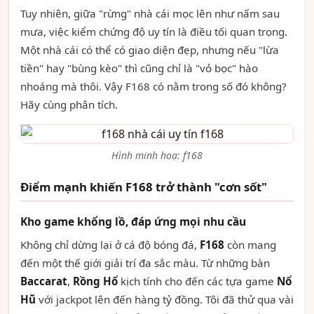
Tuy nhiên, giữa "rừng" nhà cái mọc lên như nấm sau
mưa, việc kiểm chứng độ uy tín là điều tối quan trọng.
Một nhà cái có thể có giao diện đẹp, nhưng nếu "lừa
tiền" hay "bùng kèo" thì cũng chỉ là "vỏ bọc" hào
nhoáng mà thôi. Vậy F168 có nằm trong số đó không?
Hãy cùng phân tích.
Hình minh hoạ: f168
Điểm mạnh khiến F168 trở thành "cơn sốt"
Kho game khổng lồ, đáp ứng mọi nhu cầu
Không chỉ dừng lại ở cá độ bóng đá,
F168
còn mang
đến một thế giới giải trí đa sắc màu. Từ những bàn
Baccarat
,
Rồng Hổ
kịch tính cho đến các tựa game
Nổ
Hũ
với jackpot lên đến hàng tỷ đồng. Tôi đã thử qua vài