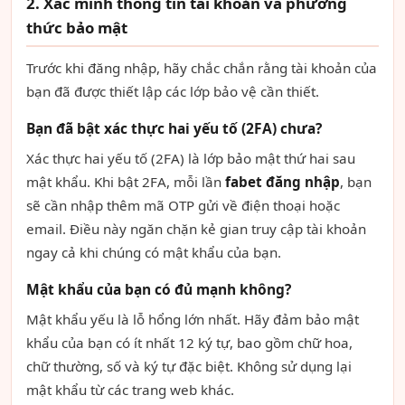
2. Xác minh thông tin tài khoản và phương
thức bảo mật
Trước khi đăng nhập, hãy chắc chắn rằng tài khoản của
bạn đã được thiết lập các lớp bảo vệ cần thiết.
Bạn đã bật xác thực hai yếu tố (2FA) chưa?
Xác thực hai yếu tố (2FA) là lớp bảo mật thứ hai sau
mật khẩu. Khi bật 2FA, mỗi lần
fabet đăng nhập
, bạn
sẽ cần nhập thêm mã OTP gửi về điện thoại hoặc
email. Điều này ngăn chặn kẻ gian truy cập tài khoản
ngay cả khi chúng có mật khẩu của bạn.
Mật khẩu của bạn có đủ mạnh không?
Mật khẩu yếu là lỗ hổng lớn nhất. Hãy đảm bảo mật
khẩu của bạn có ít nhất 12 ký tự, bao gồm chữ hoa,
chữ thường, số và ký tự đặc biệt. Không sử dụng lại
mật khẩu từ các trang web khác.