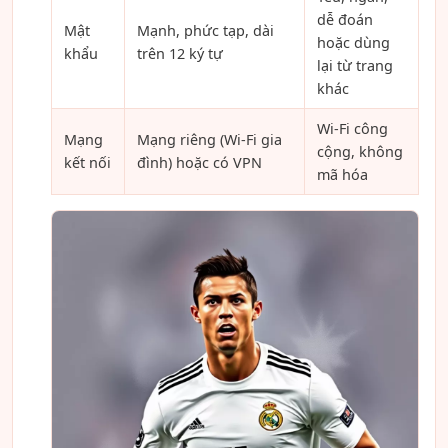
dễ đoán
Mật
Mạnh, phức tạp, dài
hoặc dùng
khẩu
trên 12 ký tự
lại từ trang
khác
Wi-Fi công
Mạng
Mạng riêng (Wi-Fi gia
cộng, không
kết nối
đình) hoặc có VPN
mã hóa