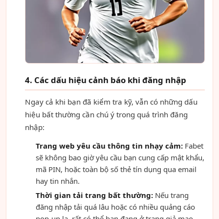
4. Các dấu hiệu cảnh báo khi đăng nhập
Ngay cả khi bạn đã kiểm tra kỹ, vẫn có những dấu
hiệu bất thường cần chú ý trong quá trình đăng
nhập:
Trang web yêu cầu thông tin nhạy cảm:
Fabet
sẽ không bao giờ yêu cầu bạn cung cấp mật khẩu,
mã PIN, hoặc toàn bộ số thẻ tín dụng qua email
hay tin nhắn.
Thời gian tải trang bất thường:
Nếu trang
đăng nhập tải quá lâu hoặc có nhiều quảng cáo
pop-up lạ, rất có thể bạn đang ở trang giả mạo.