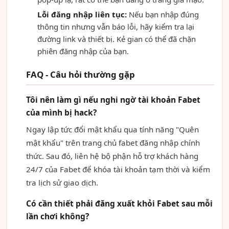
Lỗi đăng nhập liên tục:
Nếu bạn nhập đúng
thông tin nhưng vẫn báo lỗi, hãy kiểm tra lại
đường link và thiết bị. Kẻ gian có thể đã chặn
phiên đăng nhập của bạn.
FAQ - Câu hỏi thường gặp
Tôi nên làm gì nếu nghi ngờ tài khoản Fabet
của mình bị hack?
Ngay lập tức đổi mật khẩu qua tính năng "Quên
mật khẩu" trên trang chủ fabet đăng nhập chính
thức. Sau đó, liên hệ bộ phận hỗ trợ khách hàng
24/7 của Fabet để khóa tài khoản tạm thời và kiểm
tra lịch sử giao dịch.
Có cần thiết phải đăng xuất khỏi Fabet sau mỗi
lần chơi không?