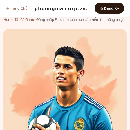
phuongmaicorp.vn
.
Trang Chủ
Đăng Ký
Home
›
Tất Cả Game
›
Đăng nhập Fabet an toàn hơn cần kiểm tra thông tin gì t