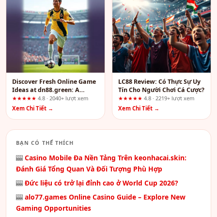
Discover Fresh Online Game
LC88 Review: Có Thực Sự Uy
Ideas at dn88.green: A
Tín Cho Người Chơi Cá Cược?
Reality Check on the Hype
★★★★★
4.8 · 2040+ lượt xem
★★★★★
4.8 · 2219+ lượt xem
Xem Chi Tiết →
Xem Chi Tiết →
BẠN CÓ THỂ THÍCH
🎰
Casino Mobile Đa Nền Tảng Trên keonhacai.skin:
Đánh Giá Tổng Quan Và Đối Tượng Phù Hợp
🎰
Đức liệu có trở lại đỉnh cao ở World Cup 2026?
🎰
alo77.games Online Casino Guide – Explore New
Gaming Opportunities